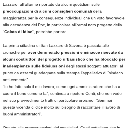
Lazzaro, all’allarme riportato da alcuni quotidiani sulle
preoccupazioni di alcuni consiglieri comunali
della
maggioranza per le conseguenze individuali che un voto favorevole
alla decadenza del Poc, in particolare all’ormai noto progetto della
“
Colata di Idice
“, potrebbe portare.
La prima cittadina di San Lazzaro di Savena è passata alle
cronache per
aver denunciato pressioni e minacce ricevute da
alcuni costruttori del progetto urbanistico che ha bloccato per
inadempienze sulle fideiussioni
degli stessi soggetti attuatori, al
punto da essersi guadagnata sulla stampa l’appellativo di “sindaco
anti-cemento”.
“Io ho fatto solo il mio lavoro, come ogni amministratore che ha a
cuore il bene comune fa”, continua a ripetere Conti, che non vede
nel suo provvedimento tratti di particolare eroismo. “Semmai
questa vicenda ci dice molto sul bisogno di raccontare il lavoro di
buoni amministratori”.
Quanto alle preoccupazioni dei consiglieri, Conti sottolinea che in