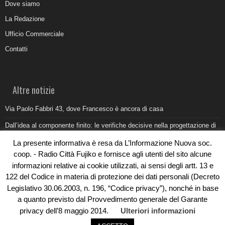
Dove siamo
La Redazione
Ufficio Commerciale
Contatti
Altre notizie
Via Paolo Fabbri 43, dove Francesco è ancora di casa
Dall’idea al componente finito: le verifiche decisive nella progettazione di
uno stampo industriale
La presente informativa è resa da L’Informazione Nuova soc.
Belvedere Marittimo e il report ARPACAL 2026 sulla qualità del mare
coop. - Radio Città Fujiko e fornisce agli utenti del sito alcune
informazioni relative ai cookie utilizzati, ai sensi degli artt. 13 e
Come organizzare e allestire una camera ardente per l’ultimo saluto
122 del Codice in materia di protezione dei dati personali (Decreto
Umidità di risalita in casa, come riconoscere i segnali veri
Legislativo 30.06.2003, n. 196, “Codice privacy”), nonché in base
a quanto previsto dal Provvedimento generale del Garante
privacy dell’8 maggio 2014.
Ulteriori informazioni