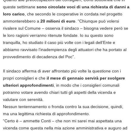
queste settimane
sono circolate voci di una richiesta di danni a
loro carico
, che secondo le cooperative in cordata nel progetto
ammonterebbero a
20 milioni di euro
. “Chiunque può volersi
rivalere sul Comune – osserva il sindaco – bisogna vedere però se
le loro ragioni verranno ritenute fondate. Io su questo sono
tranquilla, ho studiato il caso più volte con i legali dell’Ente e
abbiamo ravvisato l’inadempienza degli attuatori che ha portato al
provvedimento di decadenza del Poc”.
Il sindaco afferma di aver affrontato più volte la questione con i
propri consiglieri e che
il mese di gennaio servirà per svolgere
ulteriori approfondimenti
, in modo che i consiglieri comunali
potranno votare avendo chiari tutti gli aspetti della vicenda e
valutare con serenità.
Nessun tentennamento o fronda contro la sua decisione, quindi,
ma una legittima richiesta di approfondimento.
“Certo è – ammette Conti – che non mi sarei mai aspettata una
vicenda come questa nella mia azione amministrativa e auguro ad