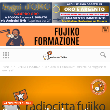
Home
ATTUALITA' E POLITICA
San Lazzaro, il sindaco anti-cemento: “La maggioranza
è con me”
ATTUALITA' E POLITICA