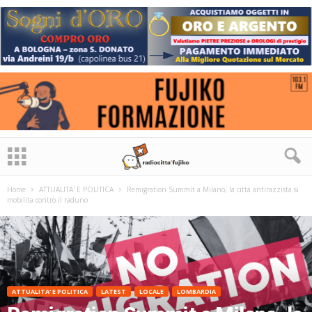
Home
ATTUALITA' E POLITICA
Remigration Summit a Milano, la città antirazzista si
mobilita contro il raduno
ATTUALITA' E POLITICA
LATEST
LOCALE
LOMBARDIA