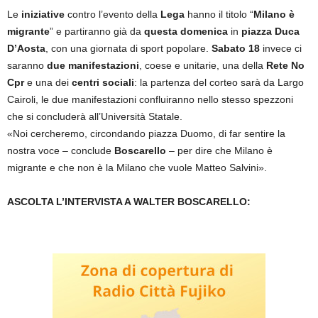
Le
iniziative
contro l’evento della
Lega
hanno il titolo “
Milano è
migrante
” e partiranno già da
questa domenica
in
piazza Duca
D’Aosta
, con una giornata di sport popolare.
Sabato 18
invece ci
saranno
due manifestazioni
, coese e unitarie, una della
Rete No
Cpr
e una dei
centri sociali
: la partenza del corteo sarà da Largo
Cairoli, le due manifestazioni confluiranno nello stesso spezzoni
che si concluderà all’Università Statale.
«Noi cercheremo, circondando piazza Duomo, di far sentire la
nostra voce – conclude
Boscarello
– per dire che Milano è
migrante e che non è la Milano che vuole Matteo Salvini».
ASCOLTA L’INTERVISTA A WALTER BOSCARELLO: