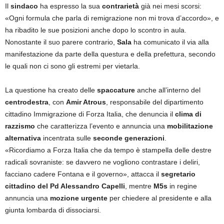
Il
sindaco
ha espresso la sua
contrarietà
già nei mesi scorsi:
«Ogni formula che parla di remigrazione non mi trova d’accordo», e
ha ribadito le sue posizioni anche dopo lo scontro in aula.
Nonostante il suo parere contrario,
Sala
ha comunicato il via alla
manifestazione da parte della questura e della prefettura, secondo
le quali non ci sono gli estremi per vietarla.
La questione ha creato delle
spaccature
anche all’interno del
centrodestra
, con
Amir Atrous
, responsabile del dipartimento
cittadino Immigrazione di Forza Italia, che denuncia il
clima di
razzismo
che caratterizza l’evento e annuncia una
mobilitazione
alternativa
incentrata sulle
seconde generazioni
.
«Ricordiamo a Forza Italia che da tempo è stampella delle destre
radicali sovraniste: se davvero ne vogliono contrastare i deliri,
facciano cadere Fontana e il governo», attacca il
segretario
cittadino del Pd Alessandro Capelli
, mentre
M5s
in regine
annuncia una
mozione urgente
per chiedere al presidente e alla
giunta lombarda di dissociarsi.