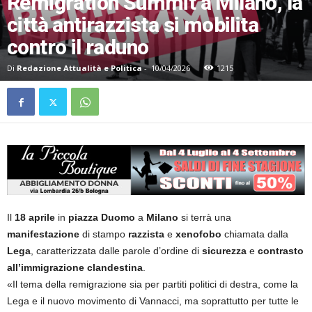
Remigration Summit a Milano, la
città antirazzista si mobilita
contro il raduno
Di
Redazione Attualità e Politica
-
10/04/2026
1215
Il
18 aprile
in
piazza Duomo
a
Milano
si terrà una
manifestazione
di stampo
razzista
e
xenofobo
chiamata dalla
Lega
, caratterizzata dalle parole d’ordine di
sicurezza
e
contrasto
all’immigrazione clandestina
.
«Il tema della remigrazione sia per partiti politici di destra, come la
Lega e il nuovo movimento di Vannacci, ma soprattutto per tutte le