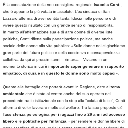
È la constatazione della neo-consigliera regionale
Isabella Conti
,
che è appunto la più votata in assoluto. L’ex sindaca di San
Lazzaro afferma di aver sentito tanta fiducia nelle persone e di
vivere questo risultato con un grande senso di responsabilità.
In merito all’affermazione sua e di altre donne di diverse liste
politiche, Conti riflette sulla partecipazione politica, ma anche
sociale delle donne alla vita pubblica: «Sulle donne noi ci giochiamo
gran parte del futuro politico e della coscienza e consapevolezza
collettiva da qui ai prossimi anni – rimarca – Viviamo in un
momento storico in cui
è importante saper generare un rapporto
empatico, di cura e in questo le donne sono molto capaci
».
Quanto alle battaglie che porterà avanti in Regione, oltre al
tema
ambientale
che è stato al centro anche del suo operato nel
precedente ruolo istituzionale con lo stop alla “colata di Idice”, Conti
afferma di voler lavorare molto sul welfare. Tra la sue proposte c’è
l’
assistenza psicologica per i ragazzi fino a 26 anni ad accesso
libero
e le
politiche per l’infanzia
, «per rendere le donne libere di