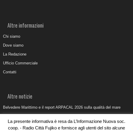
Altre informazioni
Chi siamo
Dove siamo
La Redazione
Ufficio Commerciale
Contatti
Altre notizie
Belvedere Marittimo e il report ARPACAL 2026 sulla qualità del mare
Come organizzare e allestire una camera ardente per l’ultimo saluto
La presente informativa è resa da L’Informazione Nuova soc.
Umidità di risalita in casa, come riconoscere i segnali veri
coop. - Radio Città Fujiko e fornisce agli utenti del sito alcune