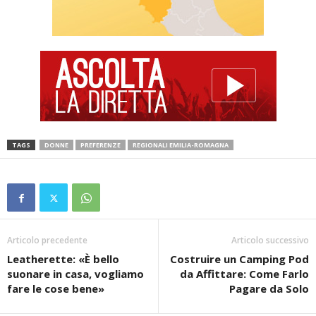
TAGS
DONNE
PREFERENZE
REGIONALI EMILIA-ROMAGNA
Articolo precedente
Articolo successivo
Leatherette: «È bello
Costruire un Camping Pod
suonare in casa, vogliamo
da Affittare: Come Farlo
fare le cose bene»
Pagare da Solo