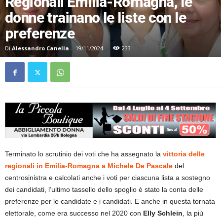
Regionali Emilia-Romagna, le
donne trainano le liste con le
preferenze
Di
Alessandro Canella
-
19/11/2024
233
Terminato lo scrutinio dei voti che ha assegnato la
vittoria delle
regionali in Emilia-Romagna a Michele De Pascale
del
centrosinistra e calcolati anche i voti per ciascuna lista a sostegno
dei candidati, l’ultimo tassello dello spoglio è stato la conta delle
preferenze per le candidate e i candidati. E anche in questa tornata
elettorale, come era successo nel 2020 con
Elly Schlein
, la più