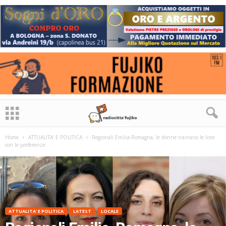
Home
ATTUALITA' E POLITICA
Regionali Emilia-Romagna, le donne trainano le liste
con le preferenze
ATTUALITA' E POLITICA
LATEST
LOCALE