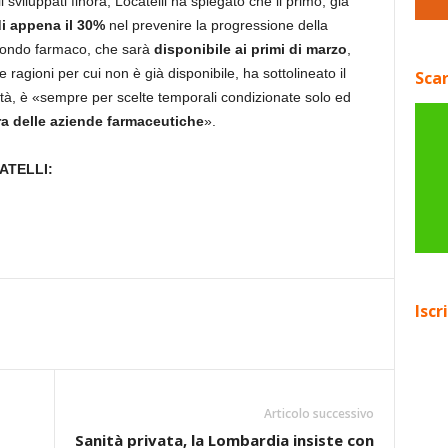
 sviluppati finora, Locatelli ha spiegato che il primo, già
i appena il 30%
nel prevenire la progressione della
econdo farmaco, che sarà
disponibile ai primi di marzo
,
Le ragioni per cui non è già disponibile, ha sottolineato il
Scar
ità, è «sempre per scelte temporali condizionate solo ed
ra delle aziende farmaceutiche
».
ATELLI:
Iscr
Articolo successivo
Sanità privata, la Lombardia insiste con