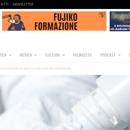
ATTI
NEWSLETTER
TICA
MUSICA
CULTURA
PALINSESTO
PODCAST
inua a puntare sui vaccini e non cura con monoclonali...