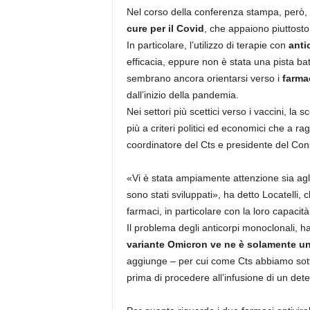
Nel corso della conferenza stampa, però, 
cure per il Covid
, che appaiono piuttost
In particolare, l’utilizzo di terapie con
anti
efficacia, eppure non è stata una pista bat
sembrano ancora orientarsi verso i
farma
dall’inizio della pandemia.
Nei settori più scettici verso i vaccini, la 
più a criteri politici ed economici che a ra
coordinatore del Cts e presidente del Consi
«Vi è stata ampiamente attenzione sia agli 
sono stati sviluppati», ha detto Locatelli,
farmaci, in particolare con la loro capacità
Il problema degli anticorpi monoclonali, ha
variante Omicron ve ne è solamente u
aggiunge – per cui come Cts abbiamo sottol
prima di procedere all’infusione di un de