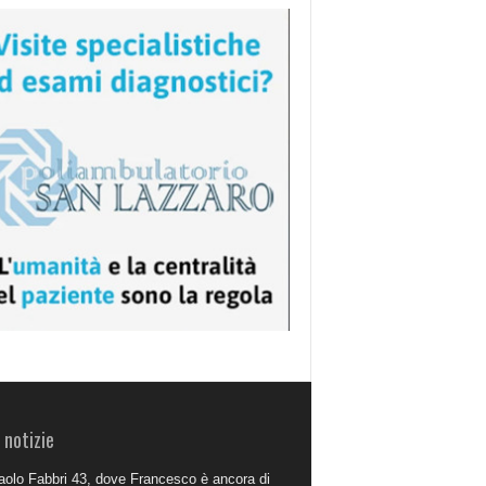
 notizie
aolo Fabbri 43, dove Francesco è ancora di