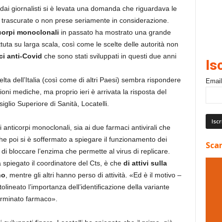
dai giornalisti si è levata una domanda che riguardava le
o trascurate o non prese seriamente in considerazione.
corpi monoclonali
in passato ha mostrato una grande
tuta su larga scala, così come le scelte delle autorità non
ci anti-Covid
che sono stati sviluppati in questi due anni
Is
scelta dell’Italia (così come di altri Paesi) sembra rispondere
Email
gioni mediche, ma proprio ieri è arrivata la risposta del
glio Superiore di Sanità, Locatelli.
anticorpi monoclonali, sia ai due farmaci antivirali che
 che poi si è soffermato a spiegare il funzionamento dei
Scar
 di bloccare l’enzima che permette al virus di replicare.
 spiegato il coordinatore del Cts, è che
di attivi sulla
no
, mentre gli altri hanno perso di attività. «Ed è il motivo –
ineato l’importanza dell’identificazione della variante
terminato farmaco».