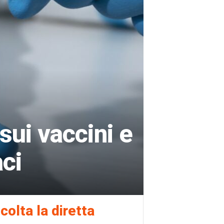
sui vaccini e
ci
colta la diretta