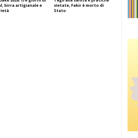
ake 2026: tre giorni di
Tagli alla sanità e pratiche
l, birra artigianale e
vietate, Fakir è morto di
rietà
Stato