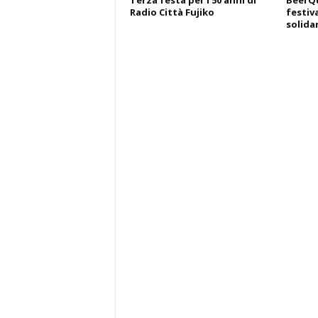
Terza festa per i 50 anni di
BeerQu
Radio Città Fujiko
festiva
solida