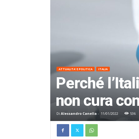
ATTUALITA' E POLITICA
ITALIA
Perché l’Ital
non cura con
Di
Alessandro Canella
-
11/01/2022
536