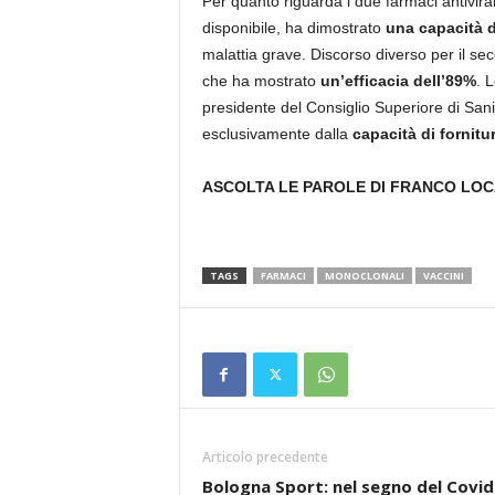
Per quanto riguarda i due farmaci antivirali
disponibile, ha dimostrato
una capacità d
malattia grave. Discorso diverso per il s
che ha mostrato
un’efficacia dell’89%
. 
presidente del Consiglio Superiore di San
esclusivamente dalla
capacità di fornitu
ASCOLTA LE PAROLE DI FRANCO LOC
TAGS
FARMACI
MONOCLONALI
VACCINI
Articolo precedente
Bologna Sport: nel segno del Covid