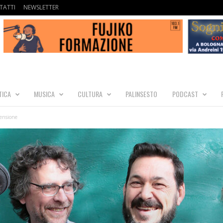
TATTI
NEWSLETTER
TICA
MUSICA
CULTURA
PALINSESTO
PODCAST
ensione