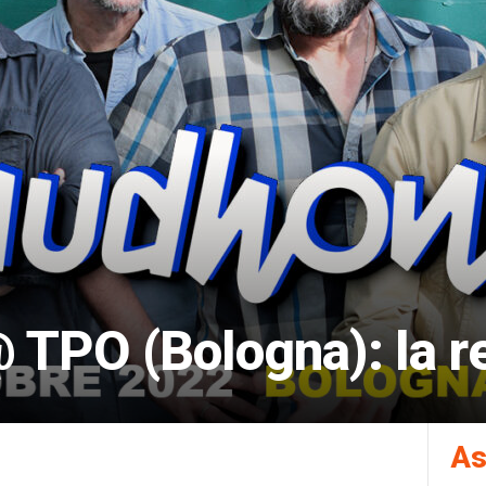
TPO (Bologna): la r
As