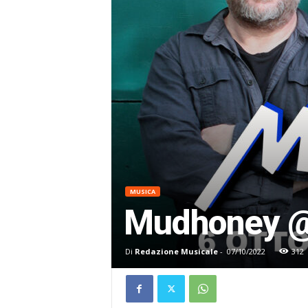
MUSICA
Mudhoney @ 
Di
Redazione Musicale
-
07/10/2022
312