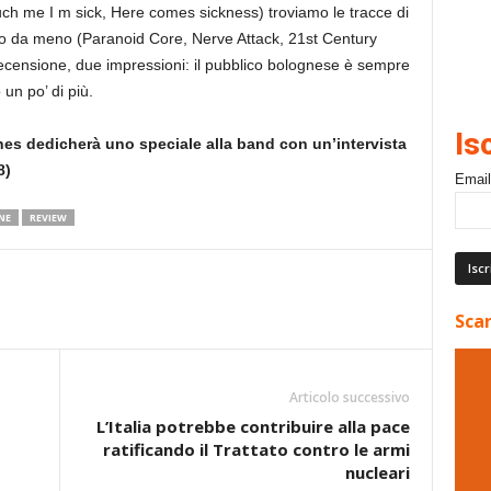
ouch me I m sick, Here comes sickness) troviamo le tracce di
o da meno (Paranoid Core, Nerve Attack, 21st Century
ecensione, due impressioni: il pubblico bolognese è sempre
un po’ di più.
Is
nes dedicherà uno speciale alla band con un’intervista
8)
Email
NE
REVIEW
Scar
Articolo successivo
L’Italia potrebbe contribuire alla pace
ratificando il Trattato contro le armi
nucleari