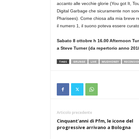
accanto alle vecchie glorie (You got It, T
Digital Garbage che sicuramente non son
Pharisees). Come chiosa alla mia breve r
il numero 1, il suono poteva essere curato 
Sabato 8 ottobre h 16.00 Afternoon Tu
a Steve Turner (da repertorio anno 201
TAGS
GRUNGE
LIVE
MUDHONEY
RECENSIO
Articolo precedente
Cinquant’anni di Pfm, le icone del
progressive arrivano a Bologna