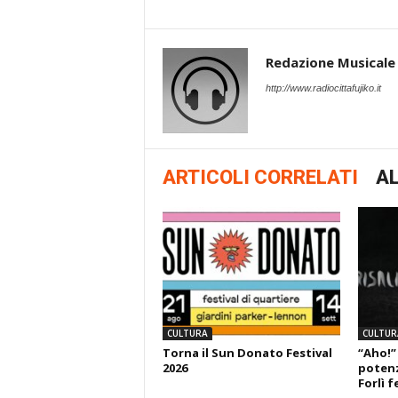
Redazione Musicale
http://www.radiocittafujiko.it
ARTICOLI CORRELATI
AL
CULTURA
CULTUR
Torna il Sun Donato Festival
“Aho!”
2026
potenza
Forlì f