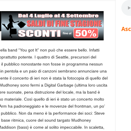
Asc
ella band “You got It” non può che essere bello. Infatti
oprattutto potente. I quattro di Seattle, precursori del
il pubblico nonostante non fosse in programma nessun
e in pentola e un paio di canzoni sembrano annunciare una
te il concerto di ieri non è stata la fotocopia di quello del
 Mudhoney sono fermi a Digital Garbage (ultima loro uscita
ere suonate, pena distruzione del locale, ma la band è
o materiale. Così quello di ieri è stato un concerto molto
c Arm ha padroneggiato e le movenze del frontman, un po’
el pubblico. Non da meno è la performance dei soci: Steve
la base ritmica, cuore del sound targato Mudhoney
dison (bass) è come al solito impeccabile. In scaletta,