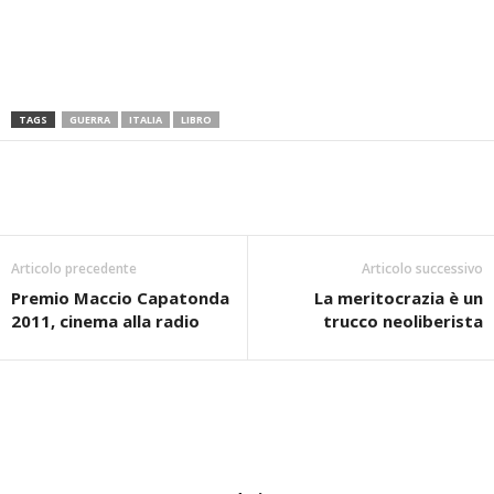
TAGS
GUERRA
ITALIA
LIBRO
Articolo precedente
Articolo successivo
Premio Maccio Capatonda
La meritocrazia è un
2011, cinema alla radio
trucco neoliberista