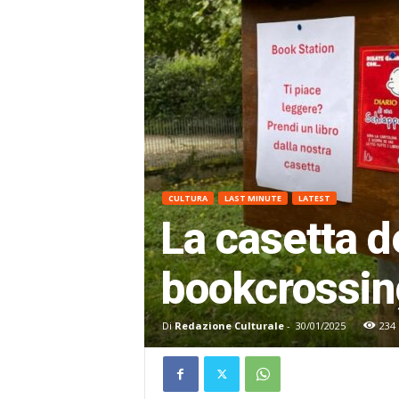
CULTURA
LAST MINUTE
LATEST
La casetta de
bookcrossing
Di
Redazione Culturale
-
30/01/2025
234