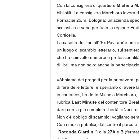
Con la consigliera di quartiere
Michela
Ma
bibliofili. La consigliera Marchioro lavora 
Fornaciai 25/m, Bologna: un’azienda specia
scolastica e varia per tutta la regione Emi
Corticella.
La casetta dei libri all’ ‘Ex Pavirani’ è un’
un luogo di scambio letterario, sul sentie
che ha coinvolto numerose professionalità
di libri, ma non solo: anche la partecipazi
«Abbiamo dei progetti per la primavera, 
di fare delle letture, e speriamo di avere l
in contatto», ha detto Michela Marchioro, 
rubrica
Last Minute
del contenitore
Brea
dare con la più completa libertà: «Noi cred
Non c’è obbligo di scambio: vogliamo semi
Con i mezzi pubblici, dal centro il parco è
“
Rotonda Giardini
“) o la
27A
e
B
(fermat