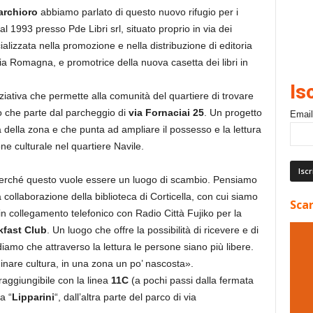
rchioro
abbiamo parlato di questo nuovo rifugio per i
dal 1993 presso Pde Libri srl, situato proprio in via dei
lizzata nella promozione e nella distribuzione di editoria
lia Romagna, e promotrice della nuova casetta dei libri in
Is
iniziativa che permette alla comunità del quartiere di trovare
ro che parte dal parcheggio di
via Fornaciai 25
. Un progetto
Email
 della zona e che punta ad ampliare il possesso e la lettura
one culturale nel quartiere Navile.
perché questo vuole essere un luogo di scambio. Pensiamo
a collaborazione della biblioteca di Corticella, con cui siamo
Scar
in collegamento telefonico con Radio Città Fujiko per la
kfast Club
. Un luogo che offre la possibilità di ricevere e di
iamo che attraverso la lettura le persone siano più libere.
nare cultura, in una zona un po’ nascosta».
 raggiungibile con la linea
11C
(a pochi passi dalla fermata
a “
Lipparini
“, dall’altra parte del parco di via