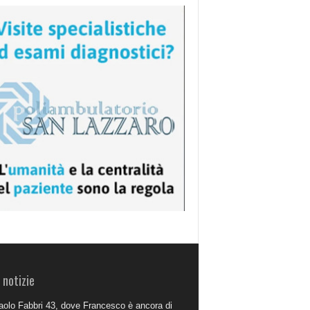
 notizie
aolo Fabbri 43, dove Francesco è ancora di