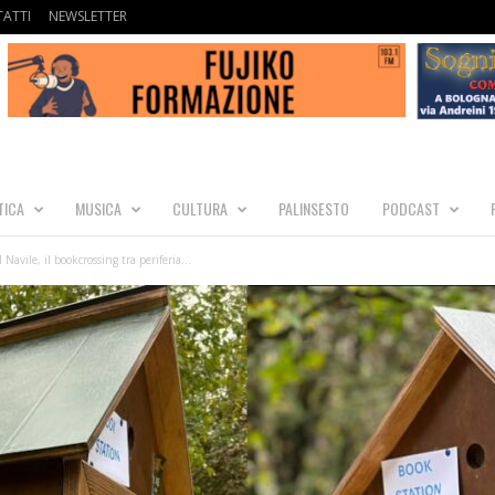
ATTI
NEWSLETTER
TICA
MUSICA
CULTURA
PALINSESTO
PODCAST
l Navile, il bookcrossing tra periferia...