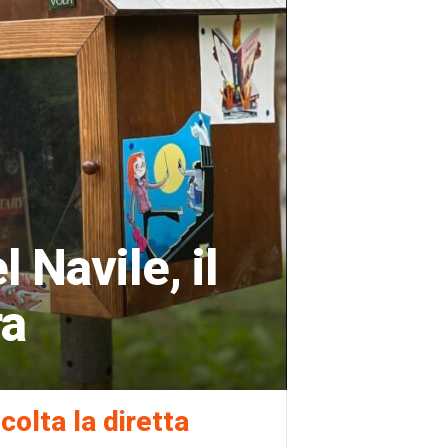
l Navile, il
ra
colta la diretta