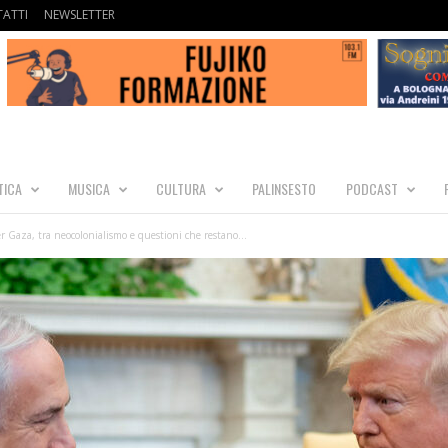
ATTI
NEWSLETTER
TICA
MUSICA
CULTURA
PALINSESTO
PODCAST
r Gaza, tra neocolonialismo e questioni che restano...