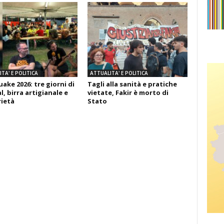
TA' E POLITICA
ATTUALITA' E POLITICA
ake 2026: tre giorni di
Tagli alla sanità e pratiche
l, birra artigianale e
vietate, Fakir è morto di
rietà
Stato