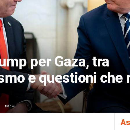
Trump per Gaza, tra
smo e questioni che 
143
As