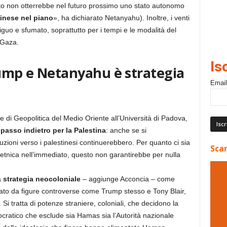
atto non otterrebbe nel futuro prossimo uno stato autonomo
inese nel piano
», ha dichiarato Netanyahu). Inoltre, i venti
uo e sfumato, soprattutto per i tempi e le modalità del
i Gaza.
Is
rump e Netanyahu è strategia
Email
te di Geopolitica del Medio Oriente all’Università di Padova,
 passo indietro per la Palestina
: anche se si
uzioni verso i palestinesi continuerebbero. Per quanto ci sia
Scar
ia etnica nell’immediato, questo non garantirebbe per nulla
a
strategia neocoloniale
– aggiunge Acconcia – come
dato da figure controverse come Trump stesso e Tony Blair,
. Si tratta di potenze straniere, coloniali, che decidono la
ocratico che esclude sia Hamas sia l’Autorità nazionale