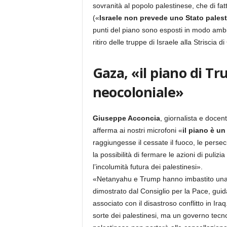
sovranità al popolo palestinese, che di f
(«
Israele non prevede uno Stato palest
punti del piano sono esposti in modo ambig
ritiro delle truppe di Israele alla Striscia d
Gaza, «il piano di T
neocoloniale»
Giuseppe Acconcia
, giornalista e docen
afferma ai nostri microfoni «
il piano è un
raggiungesse il cessate il fuoco, le persec
la possibilità di fermare le azioni di puliz
l’incolumità futura dei palestinesi».
«Netanyahu e Trump hanno imbastito un
dimostrato dal Consiglio per la Pace, gui
associato con il disastroso conflitto in Iraq
sorte dei palestinesi, ma un governo tecn