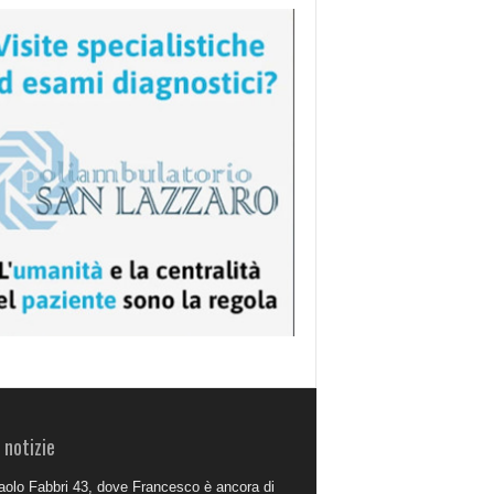
 notizie
aolo Fabbri 43, dove Francesco è ancora di