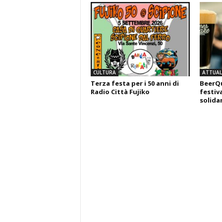
CULTURA
ATTUALI
Terza festa per i 50 anni di
BeerQu
Radio Città Fujiko
festiva
solida