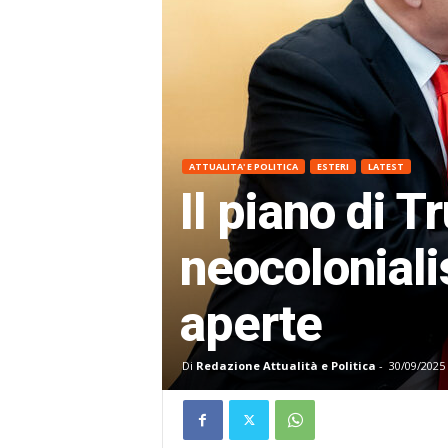
ATTUALITA' E POLITICA
ESTERI
LATEST
Il piano di 
neocoloniali
aperte
Di
Redazione Attualità e Politica
-
30/09/2025