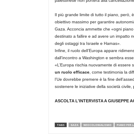
palestinese non porterà alla cancellazion
Il più grande limite di tutto il piano, però, 
obiettivo massimo per garantire autonomia
Gaza. Acconcia ammette che «ogni piano ch
destinato a fallire e ad avere un impatto 
degli ostaggi tra Israele e Hamas».
Infine, il ruolo dell’Europa appare ridime
dall’incontro a Washington e sembra essere
«L’Europa rischia nuovamente di essere s
un ruolo efficace
, come testimonia la dif
l’Ue dovrebbe premere è la fine dell’assedi
sostenere le iniziative della società civile,
ASCOLTA L’INTERVISTA A GIUSEPPE 
TAGS
GAZA
NEOCOLONIALISMO
PIANO PER L