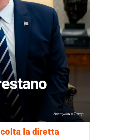
restano
Netanyahu e Trump
colta la diretta