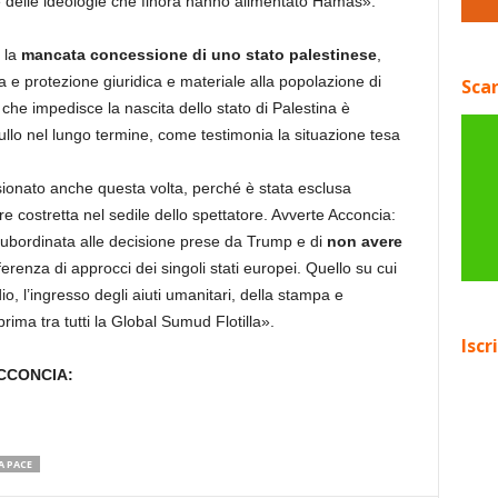
e delle ideologie che finora hanno alimentato Hamas».
è la
mancata concessione di uno stato palestinese
,
 e protezione giuridica e materiale alla popolazione di
Scar
e impedisce la nascita dello stato di Palestina è
nullo nel lungo termine, come testimonia la situazione tesa
nsionato anche questa volta, perché è stata esclusa
 costretta nel sedile dello spettatore. Avverte Acconcia:
ubordinata alle decisione prese da Trump e di
non avere
ferenza di approcci dei singoli stati europei. Quello su cui
o, l’ingresso degli aiuti umanitari, della stampa e
 prima tra tutti la Global Sumud Flotilla».
Iscr
ACCONCIA:
A PACE