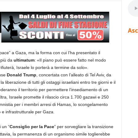
Asc
pace” a Gaza, ma la forma con cui l’ha presentato il
 più da
ultimatum
: «Il piano può essere fatto nel modo
rifiuterà, Israele lo porterà a termine da solo».
ense
Donald Trump
, concertata con l’alleato di Tel Aviv, da
berazione di tutti gli ostaggi israeliani entro tre giorni e il
deranno il territorio per permettere l’insediamento di un
altra, Israele promette il rilascio circa 1.700 gazawi e 250
, l’amnistia per i membri arresi di Hamas, lo scongelamento
o e infrastrutturale per Gaza.
i un “
Consiglio per la Pace
” per sorvegliare la transizione
 Tuttavia, la permanenza di un organismo simile toglierebbe