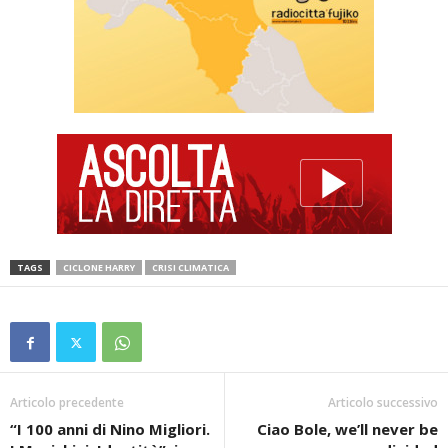
TAGS
CICLONE HARRY
CRISI CLIMATICA
Articolo precedente
Articolo successivo
“I 100 anni di Nino Migliori.
Ciao Bole, we’ll never be