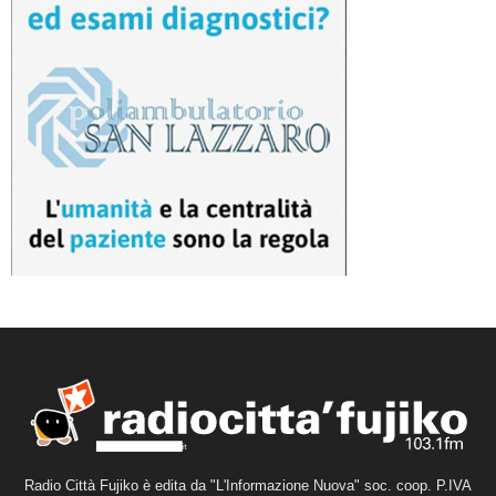
Radio Città Fujiko è edita da "L'Informazione Nuova" soc. coop. P.IVA