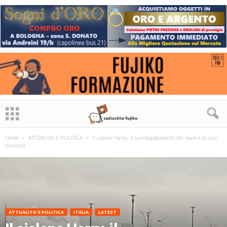
Home
ATTUALITA' E POLITICA
Il ciclone Harry, il surriscaldamento del mare e la crisi
climatica
ATTUALITA' E POLITICA
ITALIA
LATEST