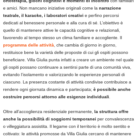
ortoterapia, giochi cognitivi e momenti di incontro
con familiari
e amici. Non mancano iniziative originali come la
narrazione
teatrale, il karaoke, i laboratori creativi
e perfino percorsi
dedicati al benessere personale e alla cura di sé. L’obiettivo è
quello di mantenere attive le capacità cognitive e relazionali,
favorendo al tempo stesso un clima familiare e accogliente. Il
programma delle attività
, che cambia di giorno in giorno,
restituisce bene la varietà delle proposte di cui gli ospiti possono
beneficiare. Villa Giulia punta infatti a creare un ambiente nel quale
gli ospiti possano continuare a sentirsi parte di una comunità viva,
evitando l’isolamento e valorizzando le esperienze personali di
ciascuno. La presenza costante di attività condivise contribuisce a
rendere ogni giornata dinamica e partecipata;
è possibile anche
costruire percorsi attorno alle esigenze individuali
.
Oltre all’accoglienza residenziale permanente,
la struttura offre
anche la possibilità di soggiorni temporanei
per convalescenza
o villeggiatura assistita. Il legame con il territorio è molto sentito e
coltivato: le attività promosse da Villa Giulia cercano di mantenere