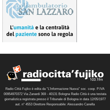
Radio Città Fujiko è edita da "L'Informazione Nuova" soc. coop. P.IVA
00954970372 Via Zanardi 369 - 40131 Bologna Radio Città è una testata
giornalistica registrata presso il Tribunale di Bologna in data 12/05/1977
aut. n° 4553 Direttore Responsabile: Alessandro Canella