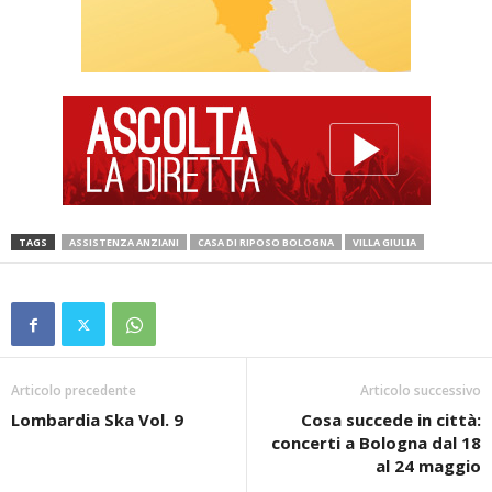
TAGS
ASSISTENZA ANZIANI
CASA DI RIPOSO BOLOGNA
VILLA GIULIA
Articolo precedente
Articolo successivo
Lombardia Ska Vol. 9
Cosa succede in città:
concerti a Bologna dal 18
al 24 maggio