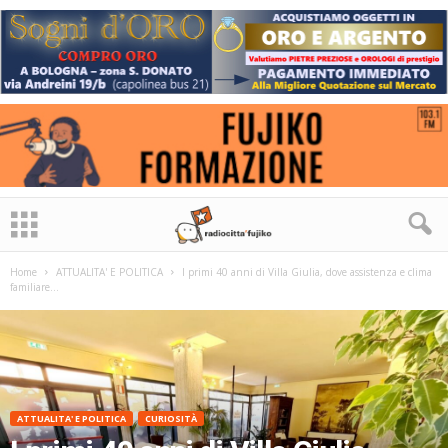
Home
ATTUALITA' E POLITICA
I primi 40 anni di Villa Giulia, dove assistenza e clima
familiare...
ATTUALITA' E POLITICA
CURIOSITÀ