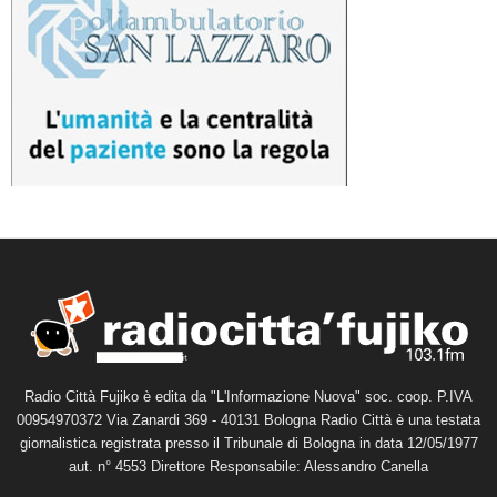
Radio Città Fujiko è edita da "L'Informazione Nuova" soc. coop. P.IVA
00954970372 Via Zanardi 369 - 40131 Bologna Radio Città è una testata
giornalistica registrata presso il Tribunale di Bologna in data 12/05/1977
aut. n° 4553 Direttore Responsabile: Alessandro Canella