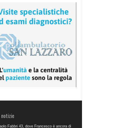
 notizie
aolo Fabbri 43, dove Francesco è ancora di