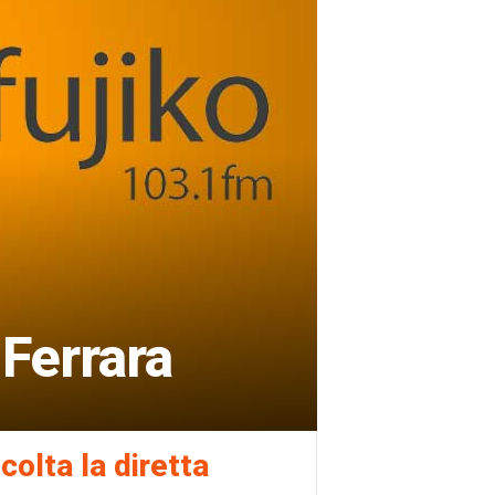
 Ferrara
colta la diretta