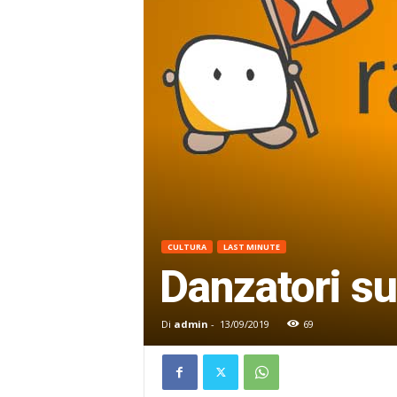
CULTURA
LAST MINUTE
Danzatori su
Di
admin
-
13/09/2019
69