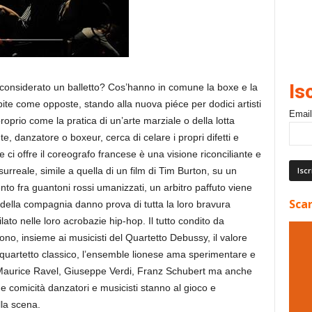
Is
considerato un balletto? Cos’hanno in comune la boxe e la
e come opposte, stando alla nuova piéce per dodici artisti
Email
oprio come la pratica di un’arte marziale o della lotta
rete, danzatore o boxeur, cerca di celare i propri difetti e
he ci offre il coreografo francese è una visione riconciliante e
rreale, simile a quella di un film di Tim Burton, su un
to fra guantoni rossi umanizzati, un arbitro paffuto viene
Scar
 della compagnia danno prova di tutta la loro bravura
lato nelle loro acrobazie hip-hop. Il tutto condito da
ono, insieme ai musicisti del Quartetto Debussy, il valore
quartetto classico, l’ensemble lionese ama sperimentare e
ing Maurice Ravel, Giuseppe Verdi, Franz Schubert ma anche
 e comicità danzatori e musicisti stanno al gioco e
lla scena.