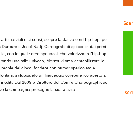
Scar
rti marziali e circensi, scopre la danza con l’hip-hop, poi
Duroure e Josef Nadj. Coreografo di spicco fin dai primi
g, con la quale crea spettacoli che valorizzano l’hip-hop
utando uno stile univoco, Merzouki ama destabilizzare la
e regole del gioco, fondere con humor spericolato e
e lontani, sviluppando un linguaggio coreografico aperto a
sta inediti. Dal 2009 è Direttore del Centre Choréographique
ve la compagnia prosegue la sua attività.
Iscr