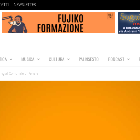
ATTI
NEWSLETTER
TICA
MUSICA
CULTURA
PALINSESTO
PODCAST
ing al Comunale di Ferrara