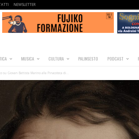
ATTI
NEWSLETTER
TICA
MUSICA
CULTURA
PALINSESTO
PODCAST
to su Giovan Battista Marino alla Pinacoteca di...