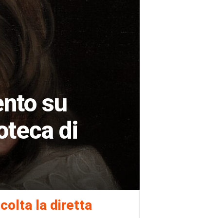
ento su
oteca di
colta la diretta