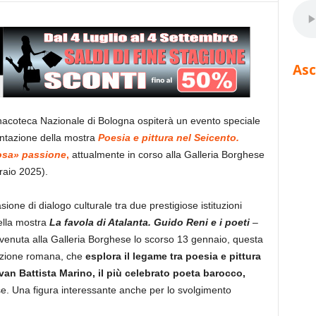
Asc
nacoteca Nazionale di Bologna ospiterà un evento speciale
sentazione della mostra
Poesia e pittura nel Seicento.
iosa» passione
,
attualmente in corso alla Galleria Borghese
raio 2025).
one di dialogo culturale tra due prestigiose istituzioni
ella mostra
La favola di Atalanta. Guido Reni e i poeti
–
vvenuta alla Galleria Borghese lo scorso 13 gennaio, questa
sizione romana, che
esplora il legame tra poesia e pittura
ovan Battista Marino, il più celebrato poeta barocco,
e. Una figura interessante anche per lo svolgimento