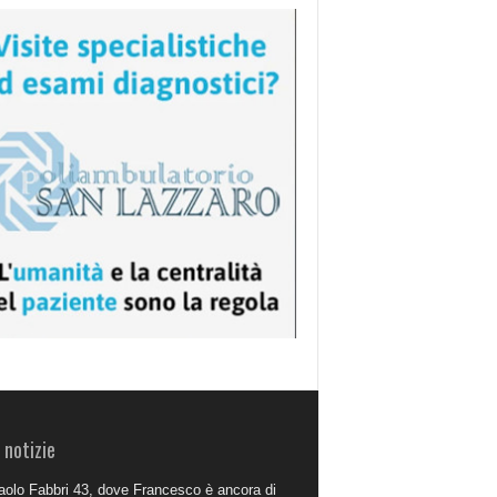
 notizie
aolo Fabbri 43, dove Francesco è ancora di