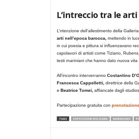
L’intreccio tra le art
L’ntenzione dell’allestimento della Galler
arti nell’epoca barocca,
mettendo in luce
in cui poesia e pittura si influenzavano 
capolavori di artisti come Tiziano, Rubens
testi mariniani che hanno dato nuova vita e
All’incontro interverranno
Costantino D’O
Francesca Cappelletti,
direttrice della G
e
Beatrice Tomei,
affiancate dagli studio
Partecipazione gratuita con
prenotazione
TAGS
ESPOSIZIONI BOLOGNA
MARINISMO
P