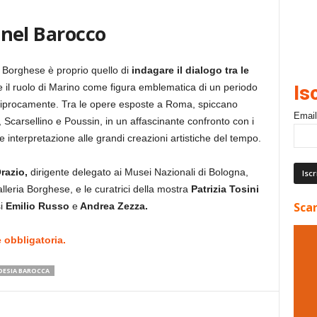
i nel Barocco
ia Borghese è proprio quello di
indagare il dialogo tra le
 il ruolo di Marino come figura emblematica di un periodo
Is
reciprocamente. Tra le opere esposte a Roma, spiccano
Email
, Scarsellino e Poussin, in un affascinante confronto con i
 interpretazione alle grandi creazioni artistiche del tempo.
razio,
dirigente delegato ai Musei Nazionali di Bologna,
alleria Borghese, e le curatrici della mostra
Patrizia Tosini
Scar
si
Emilio Russo
e
Andrea Zezza.
 obbligatoria.
OESIA BAROCCA