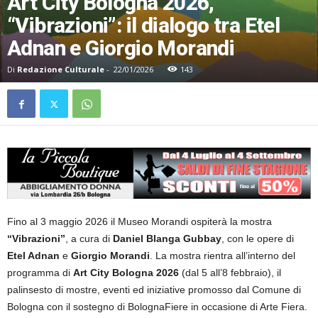
Art City Bologna 2026,
“Vibrazioni”: il dialogo tra Etel
Adnan e Giorgio Morandi
Di
Redazione Culturale
-
22/01/2026
143
Fino al 3 maggio 2026 il Museo Morandi ospiterà la mostra
“Vibrazioni”
, a cura di
Daniel Blanga Gubbay
, con le opere di
Etel Adnan
e
Giorgio Morandi
. La mostra rientra all’interno del
programma di
Art City Bologna 2026
(dal 5 all’8 febbraio), il
palinsesto di mostre, eventi ed iniziative promosso dal Comune di
Bologna con il sostegno di BolognaFiere in occasione di Arte Fiera.