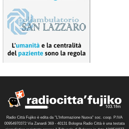
Radio Città Fujiko è edita da "L'Informazione Nuova" soc. coop. P.IVA
00954970372 Via Zanardi 369 - 40131 Bologna Radio Città è una testata