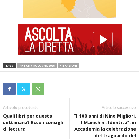
TAGS
ART CITY BOLOGNA 2026
VIBRAZIONI
Articolo precedente
Articolo successivo
Quali libri per questa
“I 100 anni di Nino Migliori.
settimana? Ecco i consigli
I Manichini. Identità”: in
di lettura
Accademia la celebrazione
del traguardo del