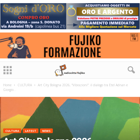
Home
CULTURA
Art City Bologna 2026, “Vibrazioni”: il dialogo tra Etel Adnan e
Giorgio...
CULTURA
LATEST
NEWS