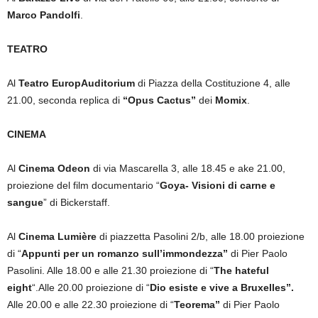
Marco Pandolfi
.
TEATRO
Al
Teatro EuropAuditorium
di Piazza della Costituzione 4, alle
21.00, seconda replica di
“Opus Cactus”
dei
Momix
.
CINEMA
Al
Cinema Odeon
di via Mascarella 3, alle 18.45 e ake 21.00,
proiezione del film documentario “
Goya- Visioni di carne e
sangue
” di Bickerstaff.
Al
Cinema Lumière
di piazzetta Pasolini 2/b, alle 18.00 proiezione
di “
Appunti per un romanzo sull’immondezza”
di Pier Paolo
Pasolini. Alle 18.00 e alle 21.30 proiezione di “
The hateful
eight
“.Alle 20.00 proiezione di “
Dio esiste e vive a Bruxelles”.
Alle 20.00 e alle 22.30 proiezione di “
Teorema”
di Pier Paolo