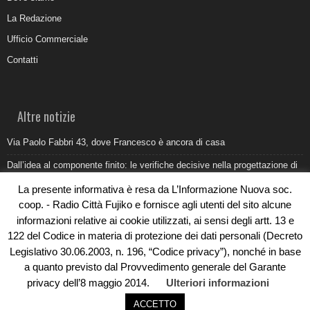
La Redazione
Ufficio Commerciale
Contatti
Altre notizie
Via Paolo Fabbri 43, dove Francesco è ancora di casa
Dall’idea al componente finito: le verifiche decisive nella progettazione di
uno stampo industriale
La presente informativa è resa da L’Informazione Nuova soc.
Belvedere Marittimo e il report ARPACAL 2026 sulla qualità del mare
coop. - Radio Città Fujiko e fornisce agli utenti del sito alcune
informazioni relative ai cookie utilizzati, ai sensi degli artt. 13 e
Come organizzare e allestire una camera ardente per l’ultimo saluto
122 del Codice in materia di protezione dei dati personali (Decreto
Umidità di risalita in casa, come riconoscere i segnali veri
Legislativo 30.06.2003, n. 196, “Codice privacy”), nonché in base
a quanto previsto dal Provvedimento generale del Garante
privacy dell’8 maggio 2014.
Ulteriori informazioni
ACCETTO
© Copyright 2019 - Rivoluzioni Digitali