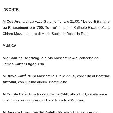
INCONTRI
Al
CostArena
di via Azzo Gardino 48, alle 21.00,
“Le corti italiane
tra Rinascimento e ‘700: Torino
” a cura di Raffaele Riccio e Maria
Chiara Mazzi. Letture di Mario Sucich e Rossella Rusi.
MUSICA
Alla
Cantina Bentivoglio
di via Mascarella 4/b, concerto dei
James Carter Organ Trio
.
Al
Bravo Caffè
di via Mascarella 1, alle 22.15, concerto di
Beatrice
Antolini
, con l’ultimo album “Beatitudine”
Al
Cortile Cafè
di via Nazario Sauro 24/b, alle 21.00, serata pre e
post rock con il concerto di
Paradoz y los Mojitos.
Al
Barazzo Live
di via del Pratello 66, alle 21.30, concerto di