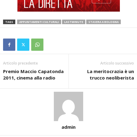
TAGS
APPUNTAMENTI CULTURALI
LASTMINUTE
STASERA A BOLOGNA
Articolo precedente
Articolo successivo
Premio Maccio Capatonda
La meritocrazia è un
2011, cinema alla radio
trucco neoliberista
admin