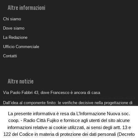
Altre informazioni
Chi siamo
Dove siamo
La Redazione
Ufficio Commerciale
Contatti
Altre notizie
Via Paolo Fabbri 43, dove Francesco è ancora di casa
Dall’idea al componente finito: le verifiche decisive nella progettazione di
uno stampo industriale
La presente informativa è resa da L’Informazione Nuova soc.
Belvedere Marittimo e il report ARPACAL 2026 sulla qualità del mare
coop. - Radio Città Fujiko e fornisce agli utenti del sito alcune
informazioni relative ai cookie utilizzati, ai sensi degli artt. 13 e
Come organizzare e allestire una camera ardente per l’ultimo saluto
122 del Codice in materia di protezione dei dati personali (Decreto