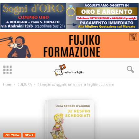
Home
CULTURA
32 respiri scheggiati: un inno alla fragilità quotidiana
CULTURA
NEWS