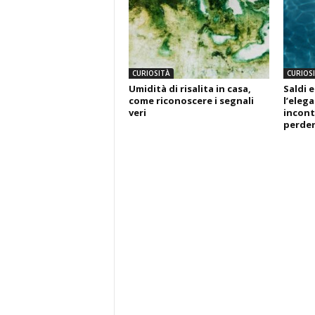
CURIOSITÀ
CURIOS
Umidità di risalita in casa,
Saldi e
come riconoscere i segnali
l’eleg
veri
incont
perde