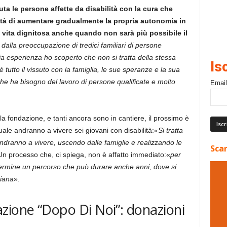
ta le persone affette da disabilità con la cura che
ità di aumentare gradualmente la propria autonomia in
vita dignitosa anche quando non sarà più possibile il
dalla preoccupazione di tredici familiari di persone
ia esperienza ho scoperto che non si tratta della stessa
Is
tutto il vissuto con la famiglia, le sue speranze e la sua
he ha bisogno del lavoro di persone qualificate e molto
Email
alla fondazione, e tanti ancora sono in cantiere, il prossimo è
ale andranno a vivere sei giovani con disabilità:«
Si tratta
ndranno a vivere, uscendo dalle famiglie e realizzando le
Scar
Un processo che, ci spiega, non è affatto immediato:«
per
termine un percorso che può durare anche anni, dove si
diana
».
zione “Dopo Di Noi”: donazioni