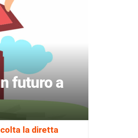
n futuro a
colta la diretta