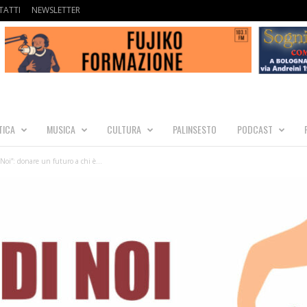
ATTI
NEWSLETTER
TICA
MUSICA
CULTURA
PALINSESTO
PODCAST
Noi”: donare un futuro a chi è...