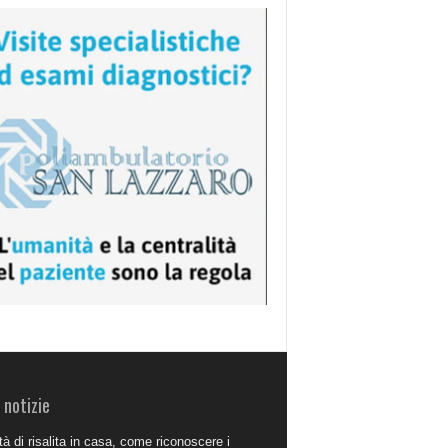
 notizie
à di risalita in casa, come riconoscere i