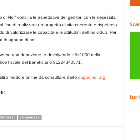
 Noi” concilia le aspettative dei genitori con le necessità
Scar
al fine di realizzare un progetto di vita coerente e rispettoso
do di valorizzare le capacità e le attitudini dell’individuo. Per
tà di ognuno di noi.
averso una donazione, o devolvendo il 5×1000 nella
odice fiscale del beneficiario 91224340371.
 altro modo è online da consultare il sito
dopodinoi.org
.
I:
Iscr
PROGETTI
SOLIDARIETÀ