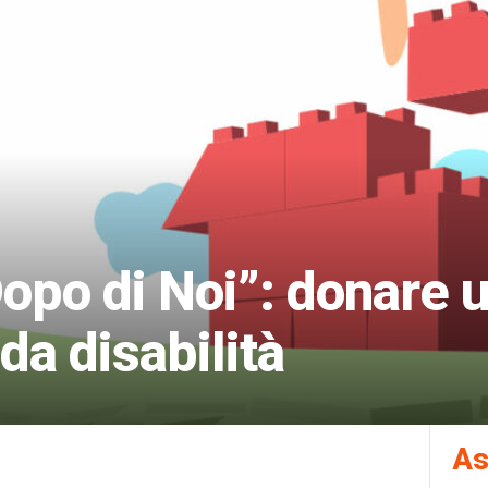
Dopo di Noi”: donare u
 da disabilità
As