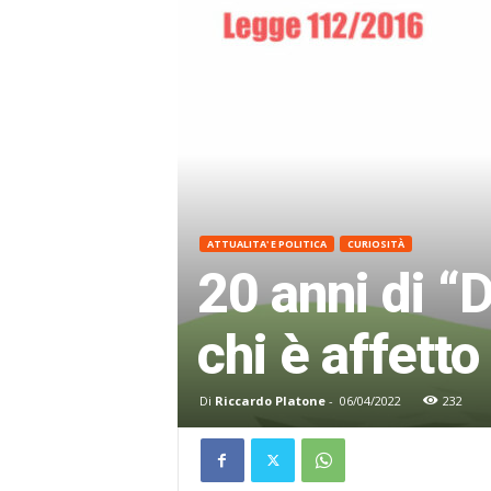
ATTUALITA' E POLITICA
CURIOSITÀ
20 anni di “
chi è affetto
Di
Riccardo Platone
-
06/04/2022
232