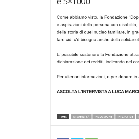
e 5×1000
Come abbiamo visto, la Fondazione “Dopo di
e aspirazioni della persona con disabilità, 
della storia di quel nucleo familiare, in gra
fare ciò, c’è bisogno anche della solidarie
E’ possibile sostenere la Fondazione attr
dichiarazione dei redditi, indicando nel c
Per ulteriori informazioni, o per donare in
ASCOLTA L’INTERVISTA A LUCA MARCH
TAGS
DISABILITÀ
INCLUSIONE
INIZIATIVE