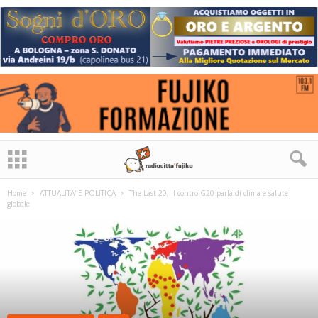
Home
ATTUALITA' E POLITICA
The Last 20, il contro-G20 parla di clima e salute
globale