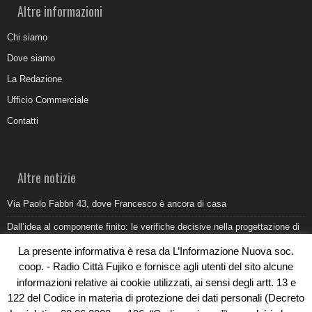
Altre informazioni
Chi siamo
Dove siamo
La Redazione
Ufficio Commerciale
Contatti
Altre notizie
Via Paolo Fabbri 43, dove Francesco è ancora di casa
Dall’idea al componente finito: le verifiche decisive nella progettazione di
uno stampo industriale
La presente informativa è resa da L’Informazione Nuova soc.
Belvedere Marittimo e il report ARPACAL 2026 sulla qualità del mare
coop. - Radio Città Fujiko e fornisce agli utenti del sito alcune
informazioni relative ai cookie utilizzati, ai sensi degli artt. 13 e
Come organizzare e allestire una camera ardente per l’ultimo saluto
122 del Codice in materia di protezione dei dati personali (Decreto
Umidità di risalita in casa, come riconoscere i segnali veri