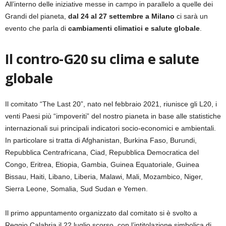
All’interno delle iniziative messe in campo in parallelo a quelle dei
Grandi del pianeta,
dal 24 al 27 settembre a Milano
ci sarà un
evento che parla di
cambiamenti climatici e salute globale
.
Il contro-G20 su clima e salute
globale
Il comitato “The Last 20”, nato nel febbraio 2021, riunisce gli L20, i
venti Paesi più “impoveriti” del nostro pianeta in base alle statistiche
internazionali sui principali indicatori socio-economici e ambientali.
In particolare si tratta di Afghanistan, Burkina Faso, Burundi,
Repubblica Centrafricana, Ciad, Repubblica Democratica del
Congo, Eritrea, Etiopia, Gambia, Guinea Equatoriale, Guinea
Bissau, Haiti, Libano, Liberia, Malawi, Mali, Mozambico, Niger,
Sierra Leone, Somalia, Sud Sudan e Yemen.
Il primo appuntamento organizzato dal comitato si è svolto a
Reggio Calabria il 22 luglio scorso, con l’intitolazione simbolica di