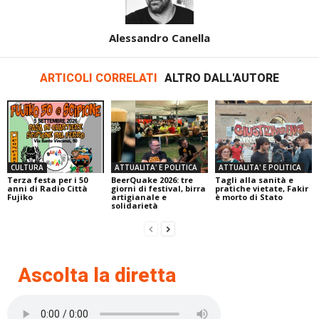
Alessandro Canella
ARTICOLI CORRELATI
ALTRO DALL'AUTORE
CULTURA
ATTUALITA' E POLITICA
ATTUALITA' E POLITICA
Terza festa per i 50
BeerQuake 2026: tre
Tagli alla sanità e
anni di Radio Città
giorni di festival, birra
pratiche vietate, Fakir
Fujiko
artigianale e
è morto di Stato
solidarietà
Ascolta la diretta