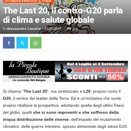
ATTUALITA' E POLITICA
ITALIA
The Last 20, il contro-G20 parla
di clima e salute globale
Di
Alessandro Canella
-
23/09/2021
134
Si chiama “
The Last 20
“, ma sintetizzato è
L20
, proprio come il
G20
, il vertice dei leader della Terra. Ed è un’iniziativa che vuole
proprio ribaltare la prospettiva, adottando quella degli ultimi Paesi
del globo, quelli
che si sono impoveriti e che soffrono della
iniqua distribuzione delle risorse
, dell’impatto del mutamento
climatico, delle guerre intestine, spesso alimentate dagli stessi G20.