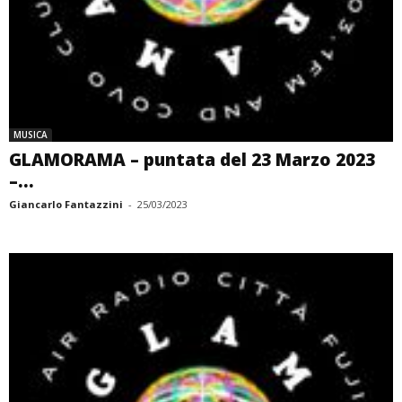
MUSICA
GLAMORAMA – puntata del 23 Marzo 2023
–...
Giancarlo Fantazzini
-
25/03/2023