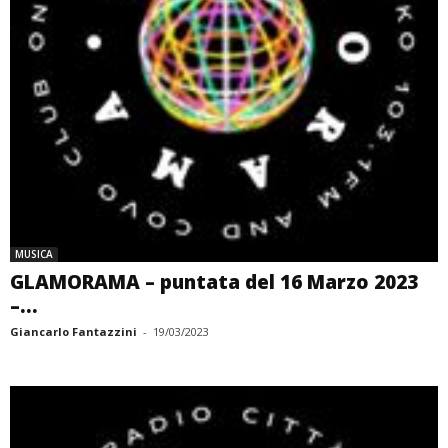
MUSICA
GLAMORAMA – puntata del 16 Marzo 2023
–...
Giancarlo Fantazzini
-
19/03/2023