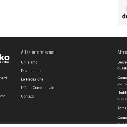
Altre informazioni
Altre
Chi siamo
Belve
qualit
Dove siamo
Come 
nardi
La Redazione
per l’
a
Ufficio Commerciale
Umidit
tore
Contatti
segnal
Torna
Come 
sonor