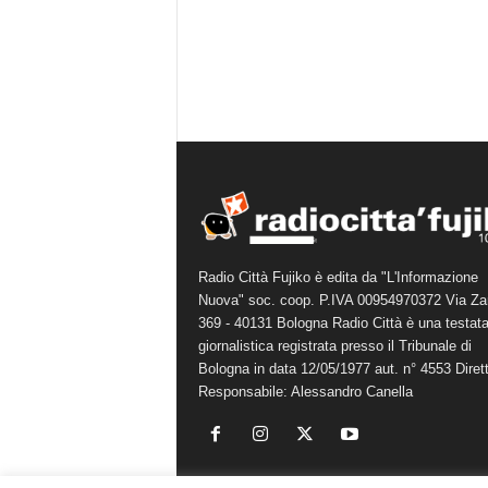
Radio Città Fujiko è edita da "L'Informazione
Nuova" soc. coop. P.IVA 00954970372 Via Za
369 - 40131 Bologna Radio Città è una testat
giornalistica registrata presso il Tribunale di
Bologna in data 12/05/1977 aut. n° 4553 Diret
Responsabile: Alessandro Canella