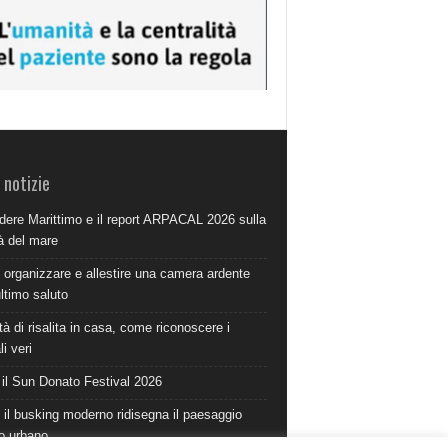
 notizie
dere Marittimo e il report ARPACAL 2026 sulla
à del mare
organizzare e allestire una camera ardente
ultimo saluto
à di risalita in casa, come riconoscere i
i veri
 il Sun Donato Festival 2026
il busking moderno ridisegna il paesaggio
o urbano