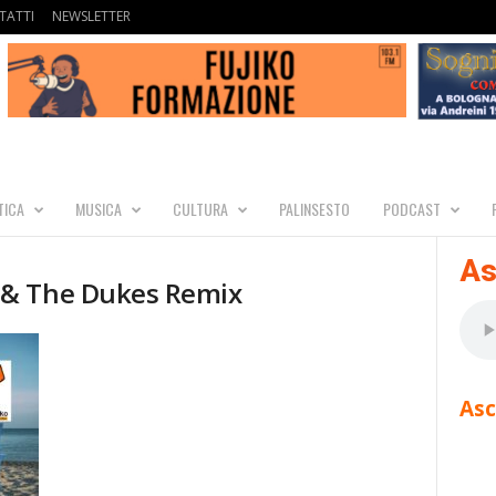
TATTI
NEWSLETTER
TICA
MUSICA
CULTURA
PALINSESTO
PODCAST
As
 & The Dukes Remix
Asc