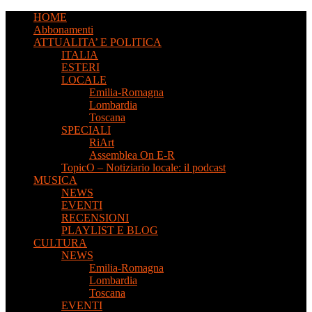
HOME
Abbonamenti
ATTUALITA’ E POLITICA
ITALIA
ESTERI
LOCALE
Emilia-Romagna
Lombardia
Toscana
SPECIALI
RiArt
Assemblea On E-R
TopicO – Notiziario locale: il podcast
MUSICA
NEWS
EVENTI
RECENSIONI
PLAYLIST E BLOG
CULTURA
NEWS
Emilia-Romagna
Lombardia
Toscana
EVENTI