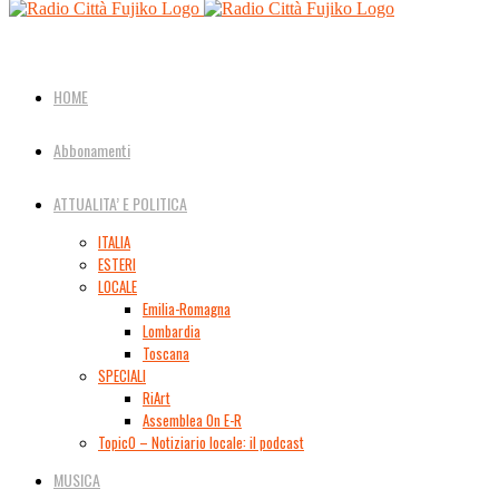
HOME
Abbonamenti
ATTUALITA’ E POLITICA
ITALIA
ESTERI
LOCALE
Emilia-Romagna
Lombardia
Toscana
SPECIALI
RiArt
Assemblea On E-R
TopicO – Notiziario locale: il podcast
MUSICA