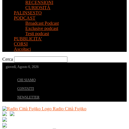
RECENSIONI
CURIOSITÀ
PALINSESTO
PODCAST
Broadcast Podcast
Exclusive podcast
Testi podcast
PUBBLICITA’
CORSI
Ascoltaci
Cerca
giovedì, Agosto 6, 2026
CHI SIAMO
CONTATTI
NEWSLETTER
Radio Città Fujiko