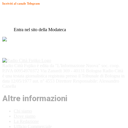
Iscriviti al canale Telegram
Entra nel sito della Modateca
Radio Città Fujiko è edita da "L'Informazione Nuova" soc. coop.
P.IVA 00954970372 Via Zanardi 369 - 40131 Bologna Radio Città
è una testata giornalistica registrata presso il Tribunale di Bologna in
data 12/05/1977 aut. n° 4553 Direttore Responsabile: Alessandro
Canella
Altre informazioni
Chi siamo
Dove siamo
La Redazione
Ufficio Commerciale