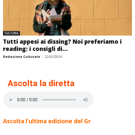
CULTURA
Tutti appesi ai dissing? Noi preferiamo i
reading: i consigli di...
Redazione Culturale
-
22/02/2024
Ascolta la diretta
Ascolta l'ultima edizione del Gr