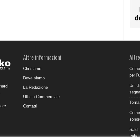
Altre informazioni
Altre
Chi siamo
Come 
per l’
Dove siamo
Umidit
nardi
La Redazione
segnal
a
Ufficio Commerciale
Torna
tore
Contatti
Come 
sonor
Saldi 
Italy 