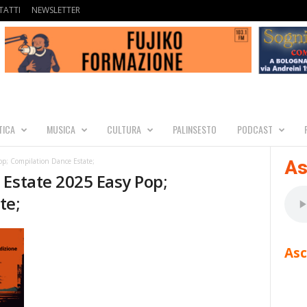
ATTI
NEWSLETTER
TICA
MUSICA
CULTURA
PALINSESTO
PODCAST
op; Compilation Dance Estate;
As
 Estate 2025 Easy Pop;
te;
Asc