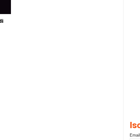
di
Is
Email