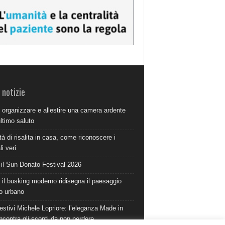
 notizie
organizzare e allestire una camera ardente
ultimo saluto
à di risalita in casa, come riconoscere i
i veri
 il Sun Donato Festival 2026
il busking moderno ridisegna il paesaggio
o urbano
estivi Michele Lopriore: l’eleganza Made in
incontra gli sconti da non perdere