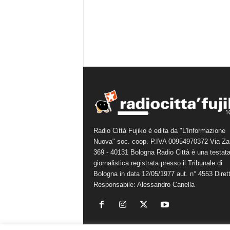
Radio Città Fujiko è edita da "L'Informazione
Nuova" soc. coop. P.IVA 00954970372 Via Za
369 - 40131 Bologna Radio Città è una testat
giornalistica registrata presso il Tribunale di
Bologna in data 12/05/1977 aut. n° 4553 Diret
Responsabile: Alessandro Canella