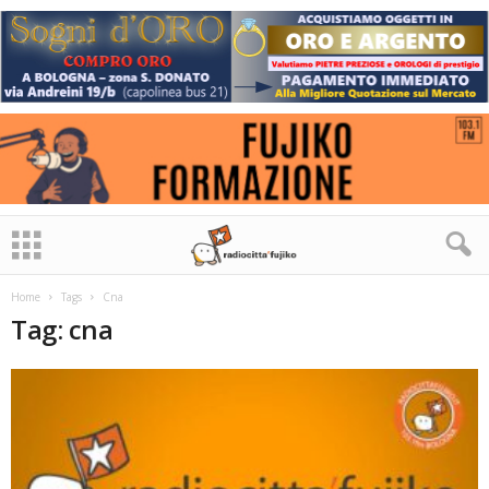
Home
Tags
Cna
Tag: cna