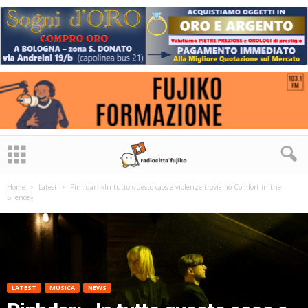
Home
Latest
Pinhdar: «In tutto questo caos e violenze troviamo Comfort in the
Silence»
LATEST
MUSICA
NEWS