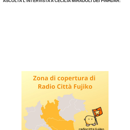
ASCOLTA L’INTERVISTA A CECILIA MIRADOLI DEI PINHDAR: