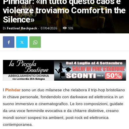
Pinhdar: «In tutto questo caos e
violenze troviamo Comfort in the
Silence»
Di
Festival Backpack
-
07/04/2026
109
I
Pinhdar
sono un duo milanese che rielabora il trip-hop bristoliano
in chiave personale, fondendolo con darkwave ed elettronica in un
suono immersivo e cinematografico. Le loro composizioni, guidate
da una voce femminile evocativa e da chitarre distintive, creano
mondi sonori sospesi tra ambient, post-rock ed elettronica
contemporanea.