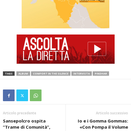
TAGS
ALBUM
COMFORT IN THE SILENCE
INTERVISTA
PINDHAR
Articolo precedente
Articolo successivo
Sansepolcro ospita
Io e i Gomma Gommas:
“Trame di Comunità”,
«Con Pompa il Volume