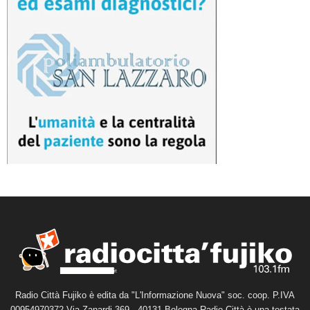
Radio Città Fujiko è edita da "L'Informazione Nuova" soc. coop. P.IVA
00954970372 Via Zanardi 369 - 40131 Bologna Radio Città è una testata