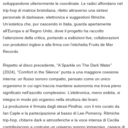
sviluppandone ulteriormente le coordinate. Le radici affondano nel
trip-hop di matrice bristoliana, riletto attraverso una sintesi
personale di darkwave, elettronica e suggestioni filmiche.
Un’estetica che, pur nascendo in Italia, guarda apertamente
all’Europa e al Regno Unito, dove il progetto ha raccolto
l’attenzione della critica, portando a esibizioni live, collaborazioni
con produttori inglesi e alla firma con l’etichetta Fruits de Mer
Records.
Rispetto al disco precedente, “A Sparkle on The Dark Water”
(2024), “Comfort in the Silence” punta a una maggiore coesione
interna: un flusso sonoro compatto, pensato come un unico
organismo in cui ogni traccia mantiene autonomia ma trova pieno
significato nell’ascolto complessivo. L’elettronica, meno esibita, si
integra in modo più organico nella struttura dei brani.
La produzione è firmata dagli stessi Pindhar, con il mix curato da
Ian Caple e la partecipazione al basso di Lee Pomeroy. Ritmiche
trip-hop, chitarre dark e atmosferiche e la voce intensa di Cecilia
contribuiscono a costruire un universo sonoro immersivo, capace di