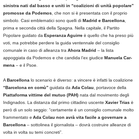
sinistra nati dal basso e uniti in “coalizioni di unità popolare”
promosse da Podemos
, che non si è presentata con il proprio
simbolo. Casi emblematici sono quelli di
Madrid e Barcellona
,
prima e seconda città della Spagna. Nella capitale, il Partito
Popolare guidato da
Esperanza Aguirre
è quello che ha preso più
voti, ma potrebbe perdere la guida ventennale del consiglio
comunale in caso di alleanza tra
Ahora Madrid
– la lista
appoggiata da Podemos e che candida l’ex giudice
Manuela Car­
mena
– e il Psoe.
A
Barcellona
lo scenario è diverso: a vincere è infatti la coalizione
“Barcelona en comù”
guidata da
Ada Colau
, portavoce della
Piattaforma vittime del mutuo (PAH)
nata dal movimento degli
Indignados. La distanza dal primo cittadino uscente
Xavier Trias
è
però di un solo seggio: “certamente è un consiglio comunale molto
frammentato e
Ada Colau non avrà vita facile a governare a
Barcellona
– sottolinea il giornalista – dovrà costruire alleanze di
volta in volta su temi concreti”.