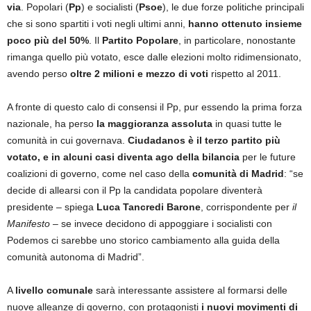
via
. Popolari (
Pp
) e socialisti (
Psoe
), le due forze politiche principali
che si sono spartiti i voti negli ultimi anni,
hanno ottenuto insieme
poco più del 50%
. Il
Partito Popolare
, in particolare, nonostante
rimanga quello più votato, esce dalle elezioni molto ridimensionato,
avendo perso
oltre 2 milioni e mezzo di voti
rispetto al 2011.
A fronte di questo calo di consensi il Pp, pur essendo la prima forza
nazionale, ha perso
la maggioranza assoluta
in quasi tutte le
comunità in cui governava.
Ciudadanos è il terzo partito più
votato, e in alcuni casi diventa ago della bilancia
per le future
coalizioni di governo, come nel caso della
comunità di Madrid
: “se
decide di allearsi con il Pp la candidata popolare diventerà
presidente – spiega
Luca Tancredi Barone
, corrispondente per
il
Manifesto
– se invece decidono di appoggiare i socialisti con
Podemos ci sarebbe uno storico cambiamento alla guida della
comunità autonoma di Madrid”.
A
livello comunale
sarà interessante assistere al formarsi delle
nuove alleanze di governo, con protagonisti
i nuovi movimenti di