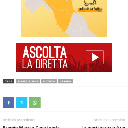
TAGS
BIPARTITISMO
ELEZIONI
SPAGNA
Articolo precedente
Articolo successivo
Premio Maccio Capatonda
La meritocrazia è un