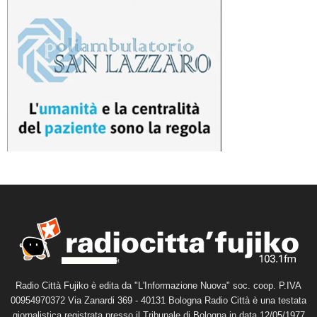
Radio Città Fujiko è edita da "L'Informazione Nuova" soc. coop. P.IVA
00954970372 Via Zanardi 369 - 40131 Bologna Radio Città è una testata
giornalistica registrata presso il Tribunale di Bologna in data 12/05/1977