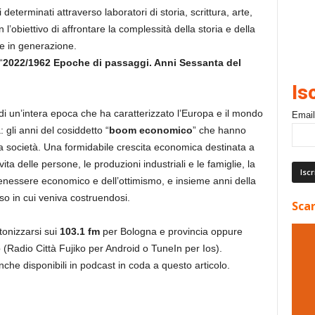
determinati attraverso laboratori di storia, scrittura, arte,
n l’obiettivo di affrontare la complessità della storia e della
e in generazione.
“
2022/1962 Epoche di passaggi. Anni Sessanta del
Is
di un’intera epoca che ha caratterizzato l’Europa e il mondo
Email
: gli anni del cosiddetto “
boom economico
” che hanno
 società. Una formidabile crescita economica destinata a
 vita delle persone, le produzioni industriali e le famiglie, la
l benessere economico e dell’ottimismo, e insieme anni della
so in cui veniva costruendosi.
Scar
ntonizzarsi sui
103.1 fm
per Bologna e provincia oppure
 (Radio Città Fujiko per Android o TuneIn per Ios).
che disponibili in podcast in coda a questo articolo.