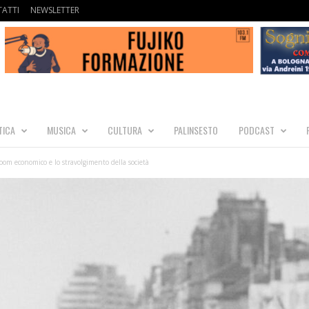
ATTI
NEWSLETTER
TICA
MUSICA
CULTURA
PALINSESTO
PODCAST
oom economico e lo stravolgimento della società