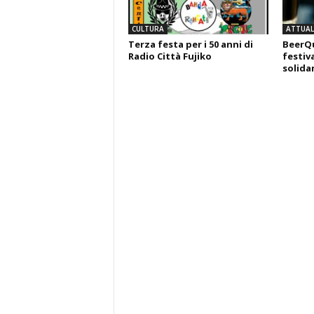
CULTURA
ATTUALI
Terza festa per i 50 anni di
BeerQu
Radio Città Fujiko
festiva
solida