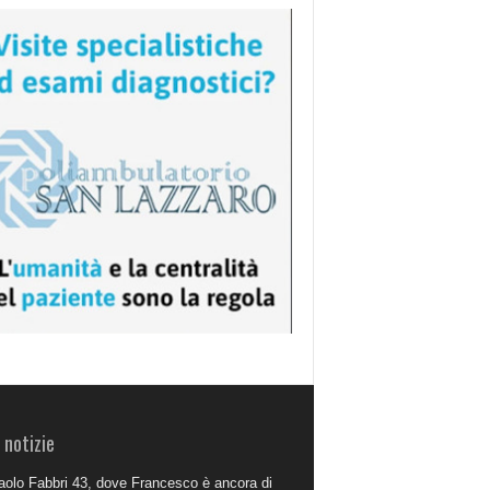
 notizie
aolo Fabbri 43, dove Francesco è ancora di