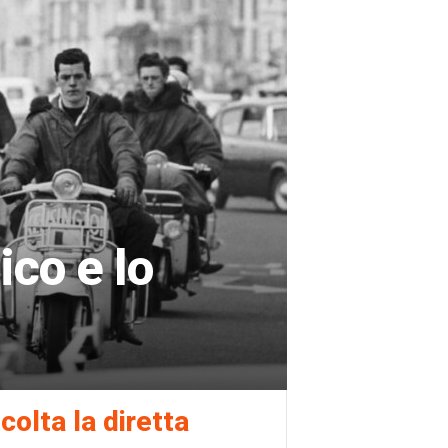
co e lo
colta la diretta