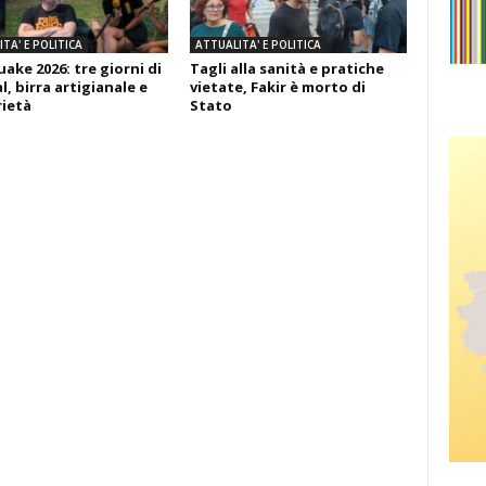
TA' E POLITICA
ATTUALITA' E POLITICA
ake 2026: tre giorni di
Tagli alla sanità e pratiche
l, birra artigianale e
vietate, Fakir è morto di
rietà
Stato