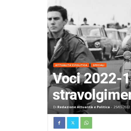
ATTUALITA' E POLITICA
SPECIALI
Voci 2022-1
stravolgimen
Di
Redazione Attualità e Politica
-
25/03/2022