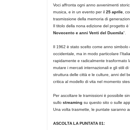
Voci affronta ogni anno avvenimenti storici 
musica, e in un evento per il
25 aprile
, co
trasmissione della memoria di generazion
Il titolo della nona edizione del progetto è 
Novecento e anni Venti del Duemila
“.
Il 1962 è stato scelto come anno simbolo 
occidentale, ma in modo particolare l’Italia
rapidamente e radicalmente trasformato la
mutare i mercati internazionali e gli stili di
struttura delle città e le culture, anni de
critica al modello di vita nel momento stes
Per ascoltare le tramissioni è possibile si
sullo
streaming
su questo sito o sulle app
Una volta trasmette, le puntate saranno an
ASCOLTA LA PUNTATA 01: