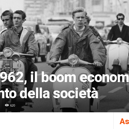
962, il boom economi
to della società
620
As