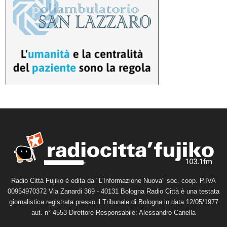
Radio Città Fujiko è edita da "L'Informazione Nuova" soc. coop. P.IVA
00954970372 Via Zanardi 369 - 40131 Bologna Radio Città è una testata
giornalistica registrata presso il Tribunale di Bologna in data 12/05/1977
aut. n° 4553 Direttore Responsabile: Alessandro Canella