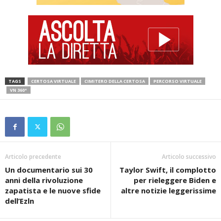
TAGS
CERTOSA VIRTUALE
CIMITERO DELLA CERTOSA
PERCORSO VIRTUALE
VN 360°
Articolo precedente
Articolo successivo
Un documentario sui 30
Taylor Swift, il complotto
anni della rivoluzione
per rieleggere Biden e
zapatista e le nuove sfide
altre notizie leggerissime
dell’Ezln