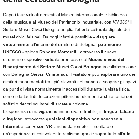
Dopo i tour virtuali dedicati al Museo internazionale e biblioteca
della musica e al Museo del Patrimonio Industriale, con
VN 360°
il
Settore Musei Civici Bologna amplia l’offerta culturale digitale dei
musei civici felsinei. Da oggi infatti è possibile «
viaggiare
virtualmente
all’interno del cimitero di Bologna,
patrimonio
UNESCO
» spiega
Roberto Martorelli
, attraverso il nuovo
strumento espositivo virtuale promosso dal
Museo civico del
Risorgimento
del
Settore Musei Civici Bologna
in collaborazione
con
Bologna Servizi Cimiteriali
. Il visitatore può esplorare uno dei
cimiteri monumentali tra i più rilevanti nel mondo e scoprire gli spazi
da punti di vista normalmente inaccessibili durante la visita fisica,
come i dettagli di decorazioni pittoriche, elementi architettonici dei
soffitti o decori scultorei di arcate e colonne.
L’esperienza di navigazione immersiva è fruibile, in
lingua italiana
e
inglese
, attraverso
qualsiasi dispositivo con accesso a
Internet
e con
visori VR
, anche da remoto. Il risultato è
un’esperienza di coinvolgente realismo, grazie soprattutto all’
alta