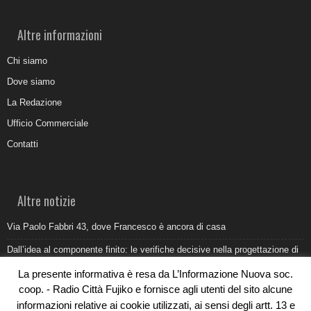
Altre informazioni
Chi siamo
Dove siamo
La Redazione
Ufficio Commerciale
Contatti
Altre notizie
Via Paolo Fabbri 43, dove Francesco è ancora di casa
Dall’idea al componente finito: le verifiche decisive nella progettazione di
uno stampo industriale
La presente informativa è resa da L’Informazione Nuova soc.
Belvedere Marittimo e il report ARPACAL 2026 sulla qualità del mare
coop. - Radio Città Fujiko e fornisce agli utenti del sito alcune
informazioni relative ai cookie utilizzati, ai sensi degli artt. 13 e
Come organizzare e allestire una camera ardente per l’ultimo saluto