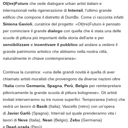
Ol(tre)Futuro
che vede dialogare urban artist italiani e
internazionali nella rigenerazione di
Interrail
, l’ultimo grande
edificio che compone il distretto di DumBo. Come ci racconta infatti
Simona Gavioli
, curatrice del progetto: «Ol(tre)Futuro è pensato
per cominciare il grande
dialogo
con quella che è stata una delle
scuole di pittura più importanti della storia dell’arte e per
sensibilizzare
e
incentivare il pubblico
ad andare a vedere il
grande patrimonio artistico che abbiamo nella nostra città,
naturalmente in chiave contemporanea».
Continua la curatrice: «una delle grandi novità è quella di aver
chiamato artisti muralisti che provengono da diverse nazioni oltre
l’
Italia
come
Germania
,
Spagna
,
Perù
,
Belgio
per reinterpretare
pittoricamente la grande scuola di pittura bolognese». Gli artisti
invitati interverranno su tre nuove superfici: Temporanea (retro) che
vedrà un lavoro di
Basik
(Italia); Vascello (retro) con un’opera
di
Javier Garlò
(Spagna); Interrail sul quale prenderanno vita i
lavori di
Neve
(Italia),
Nean
(Belgio),
Zebu
(Germania)
e
DearLozada
(Perù).