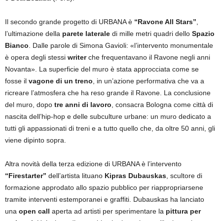
Il secondo grande progetto di URBANA è
“Ravone All Stars”
,
l’ultimazione della
parete laterale
di mille metri quadri dello
Spazio
Bianco
. Dalle parole di Simona Gavioli: «l’intervento monumentale
è opera degli stessi
writer
che frequentavano il Ravone negli anni
Novanta». La superficie del muro è stata approcciata come se
fosse il
vagone di un treno
, in un’azione performativa che va a
ricreare l’atmosfera che ha reso grande il Ravone. La conclusione
del muro, dopo
tre anni di lavoro
, consacra Bologna come città di
nascita dell’hip-hop e delle subculture urbane: un muro dedicato a
tutti gli appassionati di treni e a tutto quello che, da oltre 50 anni, gli
viene dipinto sopra.
Altra novità della terza edizione di URBANA è l’intervento
“Firestarter”
dell’artista lituano
Kipras Dubauskas
, scultore di
formazione approdato allo spazio pubblico per riappropriarsene
tramite interventi estemporanei e graffiti. Dubauskas ha lanciato
una
open call
aperta ad artisti per sperimentare la
pittura per