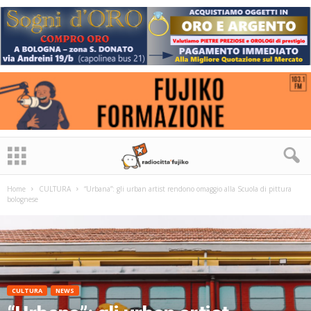
Home
CULTURA
“Urbana”: gli urban artist rendono omaggio alla Scuola di pittura
bolognese
CULTURA
NEWS