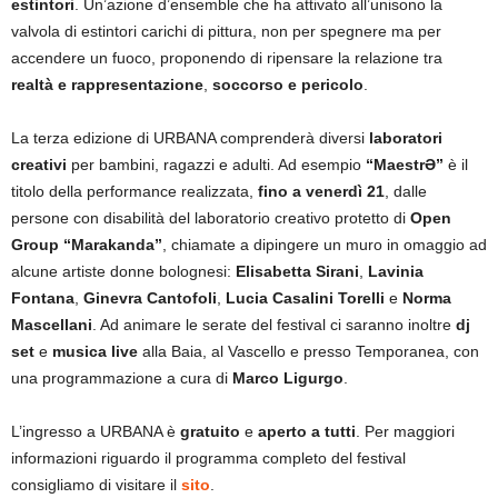
estintori
. Un’azione d’ensemble che ha attivato all’unisono la
valvola di estintori carichi di pittura, non per spegnere ma per
accendere un fuoco, proponendo di ripensare la relazione tra
realtà e rappresentazione
,
soccorso e pericolo
.
La terza edizione di URBANA comprenderà diversi
laboratori
creativi
per bambini, ragazzi e adulti. Ad esempio
“MaestrƏ”
è il
titolo della performance realizzata,
fino a venerdì 21
, dalle
persone con disabilità del laboratorio creativo protetto di
Open
Group “Marakanda”
, chiamate a dipingere un muro in omaggio ad
alcune artiste donne bolognesi:
Elisabetta Sirani
,
Lavinia
Fontana
,
Ginevra Cantofoli
,
Lucia Casalini Torelli
e
Norma
Mascellani
. Ad animare le serate del festival ci saranno inoltre
dj
set
e
musica live
alla Baia, al Vascello e presso Temporanea, con
una programmazione a cura di
Marco Ligurgo
.
L’ingresso a URBANA è
gratuito
e
aperto a tutti
. Per maggiori
informazioni riguardo il programma completo del festival
consigliamo di visitare il
sito
.