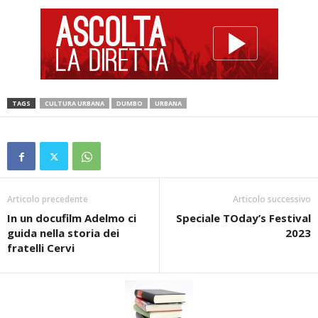
TAGS
CULTURA URBANA
DUMBO
URBANA
Articolo precedente
Articolo successivo
In un docufilm Adelmo ci
Speciale TOday’s Festival
guida nella storia dei
2023
fratelli Cervi