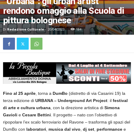
“Urbana”: gli urban artist
rendono omaggio alla Scuola di
pittura bolognese
Di
Redazione Culturale
-
20/04/2023
184
Fino al 25 aprile
, torna a
DumBo
(distretto di via Casarini 19) la
terza edizione di
URBANA – Underground Art Project
: il
festival
di arte e cultura urbana
, con la direzione artistica di
Simona
Gavioli
e
Cesare Bettini
. Il progetto – nato con l’obiettivo di
ripopolare l’ex scalo ferroviario del Ravone – trasforma gli spazi del
DumBo con
laboratori
,
musica dal vivo
,
dj set
,
performance
e