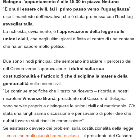
Bologna l’appuntamento è alle 15.30 in piazza Nettuno
.
“
È ora di essere civili, fai il primo passo verso l’uguaglianza
”
dice il manifesto dell’iniziativa, che è stata promossa con l’hashtag
#svegliatitalia
.
La richiesta, ovviamente, è
l’approvazione della legge sulle
unioni civili
, che negli ultimi giorni è finita al centro di una contesa
che ha un sapore molto politico.
Due sono i nodi principali che sembrano intralciare il percorso del
ddl Cirinnà verso l’approvazione:
i dubbi sulla sua
costituzionalità e l’articolo 5 che disciplina la materia della
genitorialità
nelle unioni civili.
“Le continue modifiche che il testo ha ricevuto – ricorda ai nostri
microfoni
Vincenzo Branà
, presidente del Cassero di Bologna –
sono servite proprio a distinguere le unioni civili dal matrimonio. C’è
stata una lunghissima discussione e pensavamo di poter dire che i
dubbi fossero stati risolti in commissione”.
Se esistesso davvero dei problemi sulla costituzionalità della legge
–
cosa che molti giuristi hanno escluso
– il presidente del Cassero