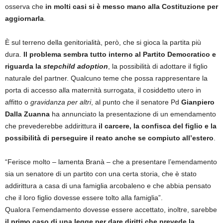
osserva che
in molti casi si è messo mano alla Costituzione per
aggiornarla
.
È sul terreno della genitorialità, però, che si gioca la partita più
dura.
Il problema sembra tutto interno al Partito Democratico e
riguarda la
stepchild adoption
, la possibilità di adottare il figlio
naturale del partner. Qualcuno teme che possa rappresentare la
porta di accesso alla maternità surrogata, il cosiddetto utero in
affitto o
gravidanza per altri
, al punto che il senatore Pd
Gianpiero
Dalla Zuanna
ha annunciato la presentazione di un emendamento
che prevederebbe addirittura
il carcere, la confisca del figlio e la
possibilità di perseguire il reato anche se compiuto all’estero
.
“Ferisce molto – lamenta Branà – che a presentare l’emendamento
sia un senatore di un partito con una certa storia, che è stato
addirittura a casa di una famiglia arcobaleno e che abbia pensato
che il loro figlio dovesse essere tolto alla famiglia”.
Qualora l’emendamento dovesse essere accettato, inoltre, sarebbe
il primo caso di una legge per dare diritti che prevede la