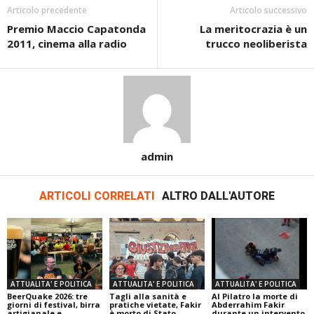
Articolo precedente
Articolo successivo
Premio Maccio Capatonda
La meritocrazia è un
2011, cinema alla radio
trucco neoliberista
admin
ARTICOLI CORRELATI
ALTRO DALL'AUTORE
ATTUALITA' E POLITICA
ATTUALITA' E POLITICA
ATTUALITA' E POLITICA
BeerQuake 2026: tre
Tagli alla sanità e
Al Pilatro la morte di
giorni di festival, birra
pratiche vietate, Fakir
Abderrahim Fakir
artigianale e
è morto di Stato
durante un intervento