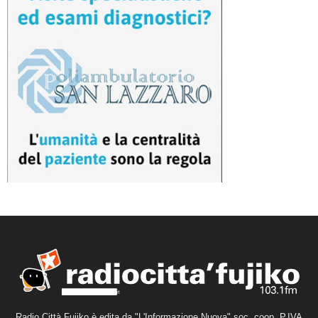
Radio Città Fujiko è edita da "L'Informazione Nuova" soc. coop. P.IVA