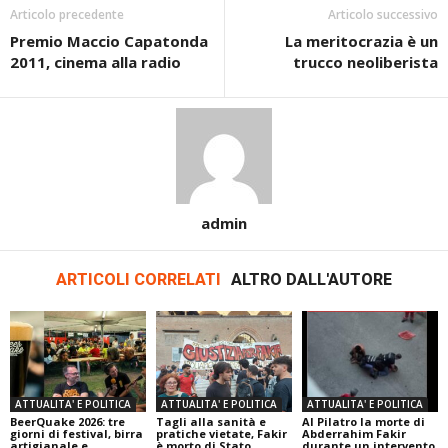
Articolo precedente
Articolo successivo
Premio Maccio Capatonda
La meritocrazia è un
2011, cinema alla radio
trucco neoliberista
admin
ARTICOLI CORRELATI
ALTRO DALL'AUTORE
ATTUALITA' E POLITICA
ATTUALITA' E POLITICA
ATTUALITA' E POLITICA
BeerQuake 2026: tre
Tagli alla sanità e
Al Pilatro la morte di
giorni di festival, birra
pratiche vietate, Fakir
Abderrahim Fakir
artigianale e
è morto di Stato
durante un intervento