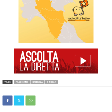
TAGS
FASCISMO
QUERELA
STORIA