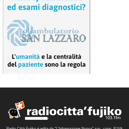
Radio Città Fujiko è edita da "L'Informazione Nuova" soc. coop. P.IVA