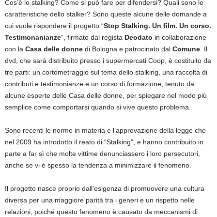
Cos’è lo stalking? Come si può fare per difendersi? Quali sono le
caratteristiche dello stalker? Sono queste alcune delle domande a
cui vuole rispondere il progetto “
Stop Stalking. Un film. Un corso.
Testimonanianze
”, firmato dal regista
Deodato
in collaborazione
con la
Casa delle donne
di Bologna e patrocinato dal
Comune
. Il
dvd, che sarà distribuito presso i supermercati Coop, è costituito da
tre parti: un cortometraggio sul tema dello stalking, una raccolta di
contributi e testimonianze e un corso di formazione, tenuto da
alcune esperte delle Casa delle donne, per spiegare nel modo più
semplice come comportarsi quando si vive questo problema.
Sono recenti le norme in materia e l’approvazione della legge che
nel 2009 ha introdotto il reato di “Stalking”, e hanno contribuito in
parte a far sì che molte vittime denunciassero i loro persecutori,
anche se vi è spesso la tendenza a minimizzare il fenomeno.
Il progetto nasce proprio dall’esigenza di promuovere una cultura
diversa per una maggiore parità tra i generi e un rispetto nelle
relazioni, poiché questo fenomeno è causato da meccanismi di