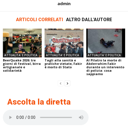
admin
ARTICOLI CORRELATI
ALTRO DALL'AUTORE
ATTUALITA' E POLITICA
ATTUALITA' E POLITICA
ATTUALITA' E POLITICA
BeerQuake 2026: tre
Tagli alla sanità e
Al Pilatro la morte di
giorni di festival, birra
pratiche vietate, Fakir
Abderrahim Fakir
artigianale e
è morto di Stato
durante un intervento
solidarietà
di polizia: cosa
sappiamo
Ascolta la diretta