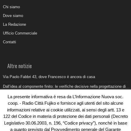
Chi siamo
Dove siamo
La Redazione
Ufficio Commerciale
Contatti
Altre notizie
Via Paolo Fabbri 43, dove Francesco è ancora di casa
Dall’idea al componente finito: le verifiche decisive nella progettazione di
uno stampo industriale
La presente informativa è resa da L’Informazione Nuova soc.
Belvedere Marittimo e il report ARPACAL 2026 sulla qualità del mare
coop. - Radio Città Fujiko e fornisce agli utenti del sito alcune
informazioni relative ai cookie utilizzati, ai sensi degli artt. 13 e
Come organizzare e allestire una camera ardente per l’ultimo saluto
122 del Codice in materia di protezione dei dati personali (Decreto
Umidità di risalita in casa, come riconoscere i segnali veri
Legislativo 30.06.2003, n. 196, “Codice privacy”), nonché in base
a quanto previsto dal Provvedimento generale del Garante