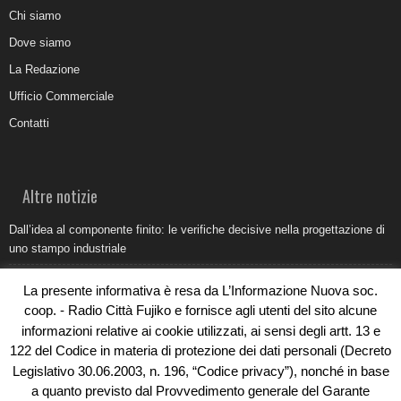
Chi siamo
Dove siamo
La Redazione
Ufficio Commerciale
Contatti
Altre notizie
Dall’idea al componente finito: le verifiche decisive nella progettazione di
uno stampo industriale
Belvedere Marittimo e il report ARPACAL 2026 sulla qualità del mare
La presente informativa è resa da L’Informazione Nuova soc.
Come organizzare e allestire una camera ardente per l’ultimo saluto
coop. - Radio Città Fujiko e fornisce agli utenti del sito alcune
informazioni relative ai cookie utilizzati, ai sensi degli artt. 13 e
Umidità di risalita in casa, come riconoscere i segnali veri
122 del Codice in materia di protezione dei dati personali (Decreto
Torna il Sun Donato Festival 2026
Legislativo 30.06.2003, n. 196, “Codice privacy”), nonché in base
a quanto previsto dal Provvedimento generale del Garante