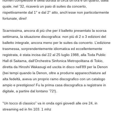
numeri complessivi e della durata di circa un’ora e un quarto, dalla
quale, nel ’32, ricaverà un paio di suites da concerto,
rispettivamente dal 1° e dal 2° atto, anch’esse non particolarmente
fortunate, direi!
Scarnissima, ancora di più che per il balletto presentato la scorsa
settimana, la situazione discografica: non più di 2 o 3 edizioni del
balletto integrale, ancora meno per le suites da concerto. L’edizione
trasmessa, sorprendentemente idiomatica ed eccellentemente
registrata, è stata incisa dal 22 al 25 luglio 1988, alla Toda Public
Hall di Saitama, dall’Orchestra Sinfonica Metropolitana di Tokio,
diretta da Hiroshi Wakasugi ed uscita in disco nell’89 per la Denon
(bei tempi quando la Denon, oltre a produrre apparecchiature ad
alta fedeltà, aveva un proprio ramo discografico con un catalogo
ampio e prestigioso! Fu la prima casa discografica a registrare in
digitale, a partire dal lontano ’72!).
“Un tocco di classico” va in onda ogni giovedì alle ore 24, in
streaming ed in fm 103. 1 mhz