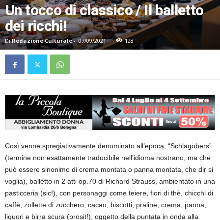
Un tocco di classico / Il balletto
dei ricchi!
Di
Redazione Culturale
-
07/09/2021
128
Così venne spregiativamente denominato all’epoca, “Schlagobers”
(termine non esattamente traducibile nell’idioma nostrano, ma che
può essere sinonimo di crema montata o panna montata, che dir si
voglia), balletto in 2 atti op.70 di Richard Strauss, ambientato in una
pasticceria (sic!), con personaggi come teiere, fiori di thè, chicchi di
caffè, zollette di zucchero, cacao, biscotti, praline, crema, panna,
liquori e birra scura (prosit!), oggetto della puntata in onda alla