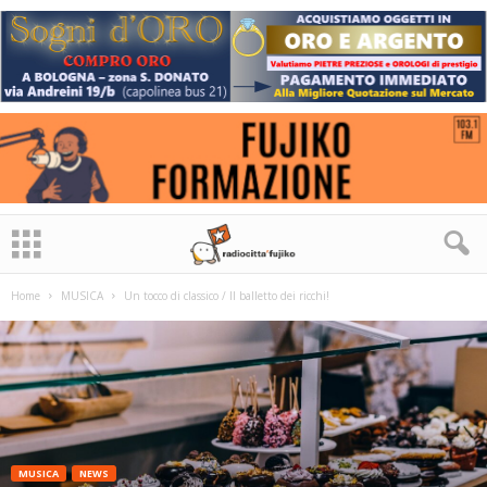
Home
MUSICA
Un tocco di classico / Il balletto dei ricchi!
MUSICA
NEWS