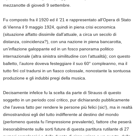
mezzanotte di giovedì 9 settembre.
Fu composto fra il 1920 ed il ’21 e rappresentato all’Opera di Stato
di Vienna il 9 maggio 1924, quindi in piena crisi economica
(situazione affatto dissimile dall’attuale, a circa un secolo di
distanza, coincidenza?), con una nazione in piena bancarotta,
un’inflazione galoppante ed in un fosco panorama politico
internazionale (altra sinistra similitudine con l’attualità); con questo
balletto, l’autore doveva festeggiare il suo 60° compleanno, ma il
tutto finì col tradursi in un fiasco colossale, nonostante la sontuosa
produzione e gli indubbi pregi della musica.
Decisamente infelice fu la scelta da parte di Strauss di questo
soggetto in un periodo così critico, pur dichiarando pubblicamente
che l’aveva fatto per rendere le persone più felici (sic!), ma in realtà
dimostrandosi egli del tutto indifferente al destino del mondo
(perlomeno questa fu l’impressione prevalente), fattore che peserà
inesorabilmente sulle sorti future di questa partitura rutilante di 27