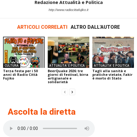
Redazione Attualità e Politica
http://www.radiocittafujiko.it
ARTICOLI CORRELATI
ALTRO DALL'AUTORE
CULTURA
ATTUALITA' E POLITICA
ATTUALITA' E POLITICA
Terza festa per i 50
BeerQuake 2026: tre
Tagli alla sanità e
anni di Radio Città
giorni di festival, birra
pratiche vietate, Fakir
Fujiko
artigianale e
è morto di Stato
solidarietà
Ascolta la diretta