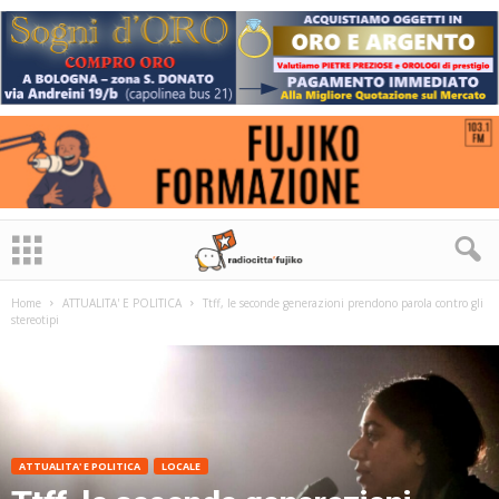
Home
ATTUALITA' E POLITICA
Ttff, le seconde generazioni prendono parola contro gli
stereotipi
ATTUALITA' E POLITICA
LOCALE