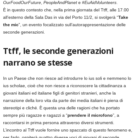
OurFoodOurFuture
,
PeopleAndPlanet
e
#EuAidVolunteers
.
È in questo contesto che, nella prima giornata del Ttff, alle 17.00
all’esterno della Sala Das in via del Porto 11/2, si svolgerà “
Take
the mic
”, un evento focalizzato sull’autorappresentazione delle
seconde generazioni.
Ttff, le seconde generazioni
narrano se stesse
In un Paese che non riesce ad introdurre lo ius soli e nemmeno lo
ius scholae, cioè che non riesce a riconoscere la cittadinanza a
giovani italiani ed italiane figli di genitori stranieri, anche la
narrazione della loro vita da parte dei media italiani è piena di
stereotipi e cliché. È questa una delle ragioni che ha portato
sempre più ragazze e ragazzi a “
prendere il microfono
”, a
raccontarsi in prima persona attraverso diversi strumenti.
L’incontro al Ttff vuole fornire uno spaccato di questo fenomeno e,
per farlo, ospiterà quattro diverse voci di giovani di seconde