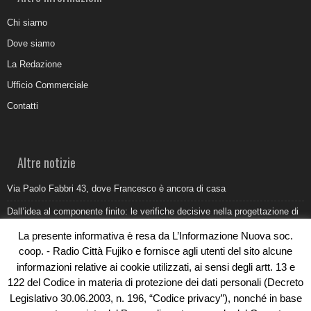
Chi siamo
Dove siamo
La Redazione
Ufficio Commerciale
Contatti
Altre notizie
Via Paolo Fabbri 43, dove Francesco è ancora di casa
Dall’idea al componente finito: le verifiche decisive nella progettazione di
uno stampo industriale
La presente informativa è resa da L’Informazione Nuova soc.
Belvedere Marittimo e il report ARPACAL 2026 sulla qualità del mare
coop. - Radio Città Fujiko e fornisce agli utenti del sito alcune
informazioni relative ai cookie utilizzati, ai sensi degli artt. 13 e
Come organizzare e allestire una camera ardente per l’ultimo saluto
122 del Codice in materia di protezione dei dati personali (Decreto
Umidità di risalita in casa, come riconoscere i segnali veri
Legislativo 30.06.2003, n. 196, “Codice privacy”), nonché in base