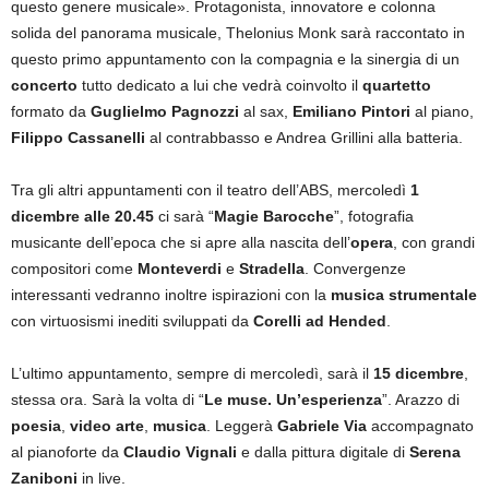
questo genere musicale». Protagonista, innovatore e colonna
solida del panorama musicale, Thelonius Monk sarà raccontato in
questo primo appuntamento con la compagnia e la sinergia di un
concerto
tutto dedicato a lui che vedrà coinvolto il
quartetto
formato da
Guglielmo Pagnozzi
al sax,
Emiliano Pintori
al piano,
Filippo Cassanelli
al contrabbasso e Andrea Grillini alla batteria.
Tra gli altri appuntamenti con il teatro dell’ABS, mercoledì
1
dicembre alle 20.45
ci sarà “
Magie Barocche
”, fotografia
musicante dell’epoca che si apre alla nascita dell’
opera
, con grandi
compositori come
Monteverdi
e
Stradella
. Convergenze
interessanti vedranno inoltre ispirazioni con la
musica strumentale
con virtuosismi inediti sviluppati da
Corelli ad Hended
.
L’ultimo appuntamento, sempre di mercoledì, sarà il
15 dicembre
,
stessa ora. Sarà la volta di “
Le muse. Un’esperienza
”. Arazzo di
poesia
,
video arte
,
musica
. Leggerà
Gabriele Via
accompagnato
al pianoforte da
Claudio Vignali
e dalla pittura digitale di
Serena
Zaniboni
in live.