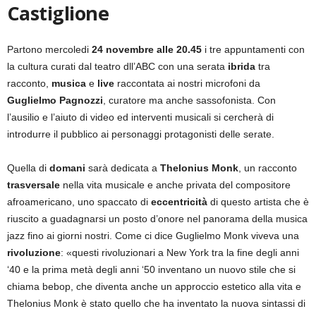
Castiglione
Partono mercoledi
24 novembre alle 20.45
i tre appuntamenti con
la cultura curati dal teatro dll’ABC con una serata
ibrida
tra
racconto,
musica
e
live
raccontata ai nostri microfoni da
Guglielmo Pagnozzi
, curatore ma anche sassofonista. Con
l’ausilio e l’aiuto di video ed interventi musicali si cercherà di
introdurre il pubblico ai personaggi protagonisti delle serate.
Quella di
domani
sarà dedicata a
Thelonius Monk
, un racconto
trasversale
nella vita musicale e anche privata del compositore
afroamericano, uno spaccato di
eccentricità
di questo artista che è
riuscito a guadagnarsi un posto d’onore nel panorama della musica
jazz fino ai giorni nostri. Come ci dice Guglielmo Monk viveva una
rivoluzione
: «questi rivoluzionari a New York tra la fine degli anni
‘40 e la prima metà degli anni ‘50 inventano un nuovo stile che si
chiama bebop, che diventa anche un approccio estetico alla vita e
Thelonius Monk è stato quello che ha inventato la nuova sintassi di