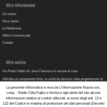
Altre informazioni
Chi siamo
Dove siamo
La Redazione
Ufficio Commerciale
Contatti
Altre notizie
Via Paolo Fabbri 43, dove Francesco è ancora di casa
Dall’idea al componente finito: le verifiche decisive nella progettazione di
uno stampo industriale
La presente informativa è resa da L’Informazione Nuova soc.
Belvedere Marittimo e il report ARPACAL 2026 sulla qualità del mare
coop. - Radio Città Fujiko e fornisce agli utenti del sito alcune
informazioni relative ai cookie utilizzati, ai sensi degli artt. 13 e
Come organizzare e allestire una camera ardente per l’ultimo saluto
122 del Codice in materia di protezione dei dati personali (Decreto