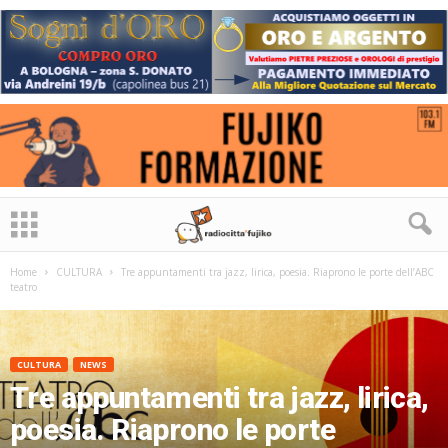
Home
CULTURA
Tre appuntamenti tra jazz, lirica, poesia. Riaprono le porte dell’ABC
teatro
CULTURA
NEWS
Tre appuntamenti tra jazz, lirica,
poesia. Riaprono le porte