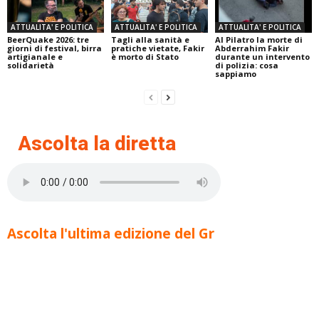
ATTUALITA' E POLITICA
ATTUALITA' E POLITICA
ATTUALITA' E POLITICA
BeerQuake 2026: tre
Tagli alla sanità e
Al Pilatro la morte di
giorni di festival, birra
pratiche vietate, Fakir
Abderrahim Fakir
artigianale e
è morto di Stato
durante un intervento
solidarietà
di polizia: cosa
sappiamo
Ascolta la diretta
Ascolta l'ultima edizione del Gr