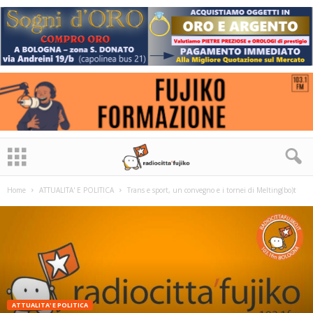
Home
ATTUALITA' E POLITICA
Trans e sport, un convegno e i tornei di Melting(bo)t
ATTUALITA' E POLITICA