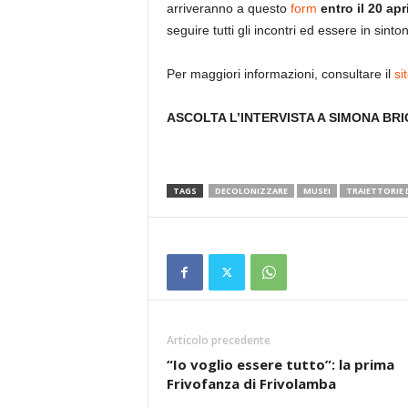
arriveranno a questo
form
entro il 20 apr
seguire tutti gli incontri ed essere in sinton
Per maggiori informazioni, consultare il
si
ASCOLTA L’INTERVISTA A SIMONA BRI
TAGS
DECOLONIZZARE
MUSEI
TRAIETTORIE 
Articolo precedente
“Io voglio essere tutto”: la prima
Frivofanza di Frivolamba