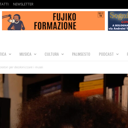
ATTI
NEWSLETTER
TICA
MUSICA
CULTURA
PALINSESTO
PODCAST
ratori per decolonizzare i musei