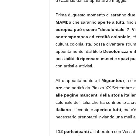
d’Accursio dal 29 aprile al 28 maggio.
Prima di questo momento ci saranno
due
MAMbo
che saranno
aperte a tutti
, fino
europea può essere “decoloniale”?
,
V
contemporanea ed eredità coloniale
, c
cultura colonialista, possa diventare stru
appuntamento, dal titolo
Decolonizzare i
possibilità di
ripensare musei e spazi pu
con artisti e attivisti.
Altro appuntamento è il
Migrantour
, a cu
ore
che partirà da Piazza XX Settembre e 
alle pagine mancanti della storia italia
coloniale dell’Italia che ha contribuito a cr
italiano
. L’evento è
aperto a tutti
, ma c’
necessario prenotarsi inviando una mail 
I 12 partecipanti
ai laboratori con Wissal