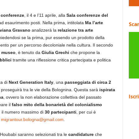
 conferenze
, il 4 e l’11 aprile, alla
Sala conferenze del
 ad esaurimento posti. Nella prima, intitolata
Ma l’arte
Scar
iviana Gravano
analizzerà la
relazione tra arte
hiedendosi se la prima, pur essendo un prodotto della
mento per un percorso decoloniale nella cultura. Il secondo
l museo
, è tenuto da
Giulia
Grechi
che propone la
bblici
tramite una riflessione critica partecipata e politica
ra di
Next Generation Italy
, una
passeggiata di circa 2
proseguirà tra le vie della Bolognina. Questa sarà
ispirata
Iscr
na
, ovvero la
non elaborazione collettiva del passato
eare il
falso mito della bonarietà del colonialismo
è il numero massimo di
30 partecipanti
, per cui è
a
migrantour.bologna@gmail.com
.
 Houbabi saranno selezionati tra le
candidature
che