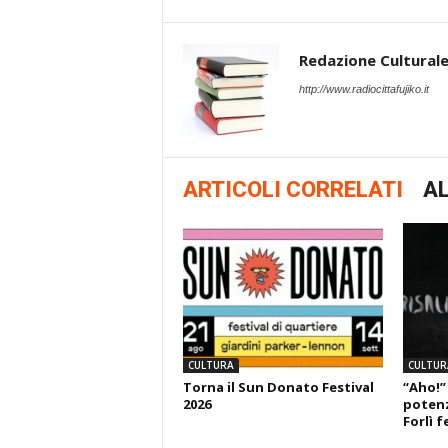
Redazione Cultural
http://www.radiocittafujiko.it
ARTICOLI CORRELATI
AL
CULTURA
CULTUR
Torna il Sun Donato Festival
“Aho!”
2026
potenza
Forlì f