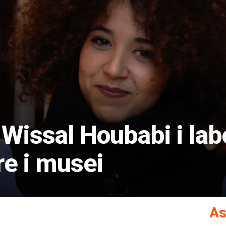
Wissal Houbabi i labo
re i musei
As