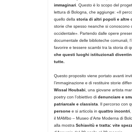
immaginari
. Questo è lo scopo del prog
lettura di Bologna, che aggiunge: «Il per
quello della
storia di altri popoli e altr
storie che spesso neanche si conoscono o
occidentale». Partendo dalle opere present
documentale delle biblioteche comunali, l’i
favorire e tessere scambi tra la storia di qu
che questi luoghi istituzionali diventi
tutte.
Questo proposito viene portato avanti inv
l’immaginazione e di restituire storie diffe
Wissal Houbabi
, una giovane artista mar
poetry con l’obiettivo di
denunciare e sma
patriarcale e classista
. Il percorso con 
persone
e si articola in
quattro incontri
,
il MAMbo – Museo d’Arte Moderna di Bol
alla mostra
Schiavitù e tratta: vite spez