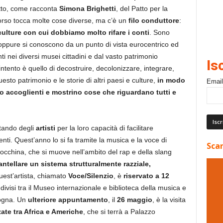
etto, come racconta
Simona Brighetti
, del Patto per la
corso tocca molte cose diverse, ma c’è un
filo conduttore
:
e culture con cui dobbiamo molto rifare i conti
. Sono
ppure si conoscono da un punto di vista eurocentrico ed
i nei diversi musei cittadini e dal vasto patrimonio
Is
ntento è quello di decostruire, decolonizzare, integrare,
esto patrimonio e le storie di altri paesi e culture,
in modo
Email
no accoglienti e mostrino cose che riguardano tutti e
itando degli
artisti
per la loro capacità di facilitare
renti. Quest’anno lo si fa tramite la musica e la voce di
Scar
occhina, che si muove nell’ambito del rap e della slang
ntellare un sistema strutturalmente razziale,
quest’artista, chiamato
Voce/Silenzio
, è
riservato a 12
 divisi tra il Museo internazionale e biblioteca della musica e
ogna. Un
ulteriore appuntamento
, il
26 maggio
, è la visita
zate tra Africa e Americhe
, che si terrà a Palazzo