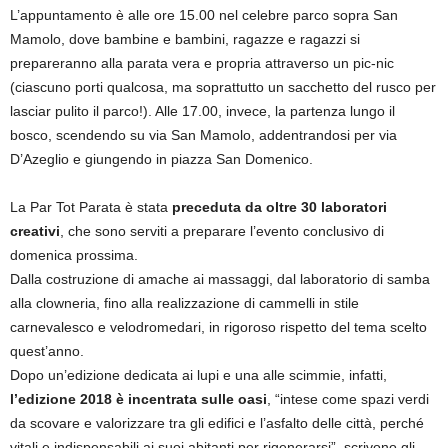
L’appuntamento è alle ore 15.00 nel celebre parco sopra San
Mamolo, dove bambine e bambini, ragazze e ragazzi si
prepareranno alla parata vera e propria attraverso un pic-nic
(ciascuno porti qualcosa, ma soprattutto un sacchetto del rusco per
lasciar pulito il parco!). Alle 17.00, invece, la partenza lungo il
bosco, scendendo su via San Mamolo, addentrandosi per via
D’Azeglio e giungendo in piazza San Domenico.
La Par Tot Parata è stata
preceduta da oltre 30 laboratori
creativi
, che sono serviti a preparare l’evento conclusivo di
domenica prossima.
Dalla costruzione di amache ai massaggi, dal laboratorio di samba
alla clowneria, fino alla realizzazione di cammelli in stile
carnevalesco e velodromedari, in rigoroso rispetto del tema scelto
quest’anno.
Dopo un’edizione dedicata ai lupi e una alle scimmie, infatti,
l’edizione 2018 è incentrata sulle oasi
, “intese come spazi verdi
da scovare e valorizzare tra gli edifici e l’asfalto delle città, perché
vitali e indispensabili ai suoi abitanti per rigenerarsi”, scrivono gli