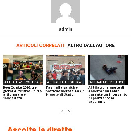
admin
ARTICOLI CORRELATI
ALTRO DALL'AUTORE
ATTUALITA' E POLITICA
ATTUALITA' E POLITICA
ATTUALITA' E POLITICA
BeerQuake 2026: tre
Tagli alla sanità e
Al Pilatro la morte di
giorni di festival, birra
pratiche vietate, Fakir
Abderrahim Fakir
artigianale e
è morto di Stato
durante un intervento
solidarietà
di polizia: cosa
sappiamo
Ascolta la diretta