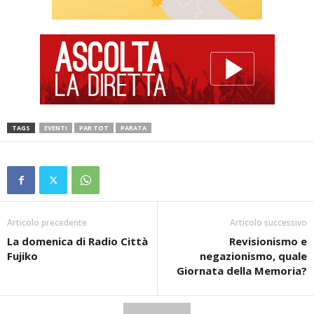
TAGS
EVENTI
PAR TOT
PARATA
Articolo precedente
Articolo successivo
La domenica di Radio Città
Revisionismo e
Fujiko
negazionismo, quale
Giornata della Memoria?