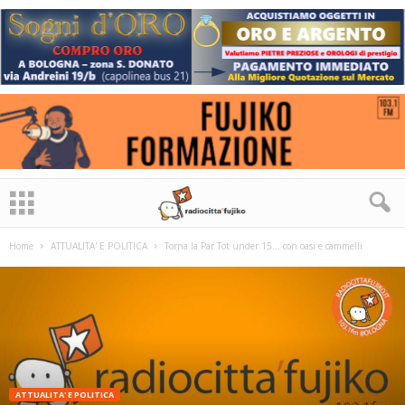
Home
ATTUALITA' E POLITICA
Torna la Par Tot under 15… con oasi e cammelli
ATTUALITA' E POLITICA