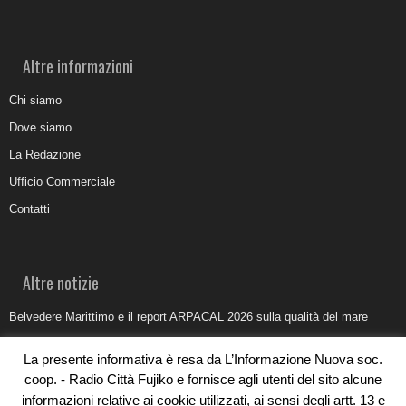
Altre informazioni
Chi siamo
Dove siamo
La Redazione
Ufficio Commerciale
Contatti
Altre notizie
Belvedere Marittimo e il report ARPACAL 2026 sulla qualità del mare
Come organizzare e allestire una camera ardente per l’ultimo saluto
La presente informativa è resa da L’Informazione Nuova soc.
Umidità di risalita in casa, come riconoscere i segnali veri
coop. - Radio Città Fujiko e fornisce agli utenti del sito alcune
informazioni relative ai cookie utilizzati, ai sensi degli artt. 13 e