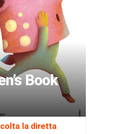
en’s Book
colta la diretta