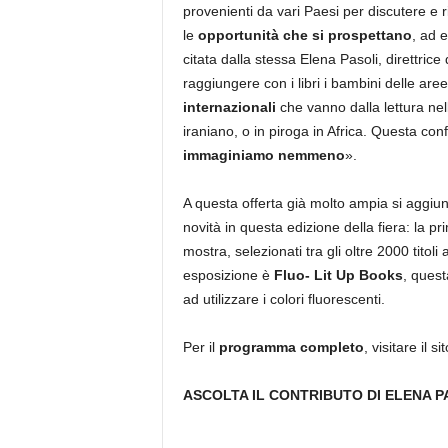
provenienti da vari Paesi per discutere e ri
le
opportunità che si prospettano
, ad 
citata dalla stessa Elena Pasoli, direttrice 
raggiungere con i libri i bambini delle aree
internazionali
che vanno dalla lettura nelle
iraniano, o in piroga in Africa. Questa con
immaginiamo nemmeno
».
A questa offerta già molto ampia si aggi
novità in questa edizione della fiera: la pr
mostra, selezionati tra gli oltre 2000 titoli 
esposizione è
Fluo- Lit Up Books
, quest
ad utilizzare i colori fluorescenti.
Per il
programma completo
, visitare il si
ASCOLTA IL CONTRIBUTO DI ELENA P