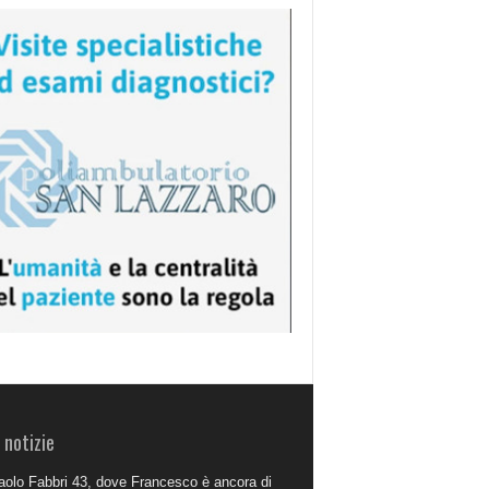
 notizie
aolo Fabbri 43, dove Francesco è ancora di