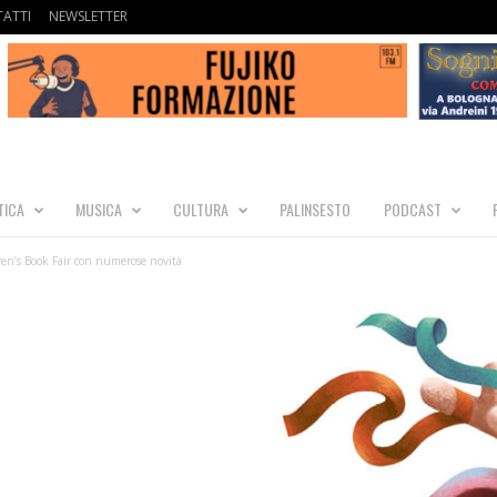
ATTI
NEWSLETTER
TICA
MUSICA
CULTURA
PALINSESTO
PODCAST
en’s Book Fair con numerose novità