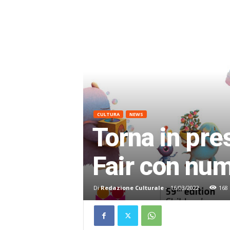
CULTURA
NEWS
Torna in pre
Fair con nu
Di
Redazione Culturale
-
16/03/2022
168