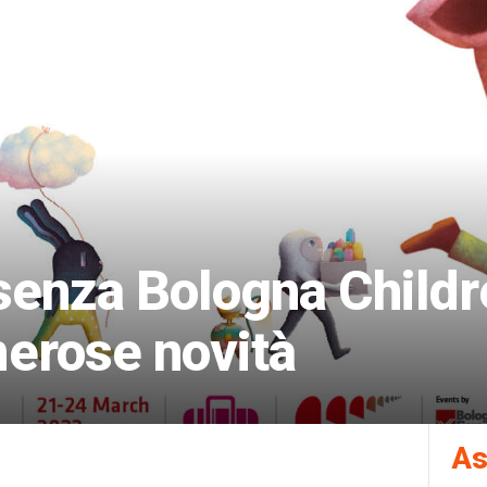
senza Bologna Childr
merose novità
As