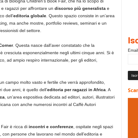
ica di Bologna Children’s Book Fair, che ha lo scopo di
i e ragazzi per affrontare un
discorso più generalista
e
co dell’
editoria globale
. Questo spazio consiste in un’area
king, ma anche mostre, portfolio reviews, seminari e un
ssionisti del settore.
Is
Corner
. Questa nasce dall’aver constatato che la
Email
è cresciuta esponenzialmente negli ultimi cinque anni. Si è
co, ad ampio respiro internazionale, per gli editori,
a, un campo molto vasto e fertile che verrà approfondito,
Scar
 due anni, è quello dell’
editoria per ragazzi in Africa
. A
ica
, un’area espositiva dedicata ad editori, autori, illustratori
fricana con anche numerosi incontri al Caffè Autori
air è ricca di
incontri e
conferenze
, ospitate negli spazi
, con persone che lavorano nel mondo dell’editoria e