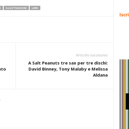
I
ILLUSTRAZIONI
LIBRI
Iscr
Articolo successivo
A Salt Peanuts tre sax per tre dischi:
ato
David Binney, Tony Malaby e Melissa
Aldana
e