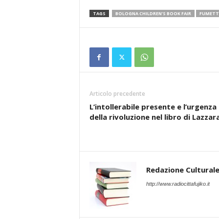
TAGS
BOLOGNA CHILDREN’S BOOK FAIR
FUMETT
Articolo precedente
L’intollerabile presente e l’urgenza
della rivoluzione nel libro di Lazzar
Redazione Cultural
http://www.radiocittafujiko.it