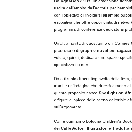
BolognaBookPlus
, un’estensione fierist
uscire dall’ambito dell’editoria per bambin
con l’obiettivo di rivolgersi all’ampio pubbli
espositiva che offre opportunità di networ
programma di conferenze dedicato ai profe
Un’altra novità di quest’anno è il
Comics 
produzione di
graphic novel per ragazzi
voluto, quindi, dedicare uno spazio specifi
specializzati e non.
Dato il ruolo di scouting svolto dalla fier
tramite un’indagine che durerà almeno altri
questo proposito nasce
Spotlight on Afr
e figure di spicco della scena editoriale a
sull’argomento.
Come ogni anno Bologna Children’s Book F
dei
Caffè Autori, Illustratori e Traduttori