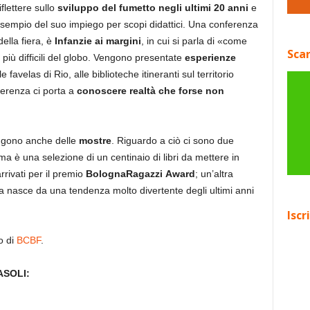
flettere sullo
sviluppo del fumetto negli ultimi 20 anni
e
esempio del suo impiego per scopi didattici. Una conferenza
della fiera, è
Infanzie ai margini
, in cui si parla di «come
Scar
 più difficili del globo. Vengono presentate
esperienze
 favelas di Rio, alle biblioteche itineranti sul territorio
ferenza ci porta a
conoscere realtà che forse non
ungono anche delle
mostre
. Riguardo a ciò ci sono due
ima è una selezione di un centinaio di libri da mettere in
arrivati per il premio
BolognaRagazzi
Award
; un’altra
a nasce da una tendenza molto divertente degli ultimi anni
Iscr
to di
BCBF
.
ASOLI: