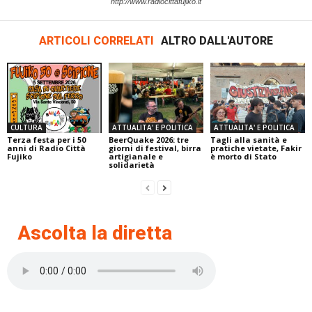
http://www.radiocittafujiko.it
ARTICOLI CORRELATI
ALTRO DALL'AUTORE
CULTURA
ATTUALITA' E POLITICA
ATTUALITA' E POLITICA
Terza festa per i 50
BeerQuake 2026: tre
Tagli alla sanità e
anni di Radio Città
giorni di festival, birra
pratiche vietate, Fakir
Fujiko
artigianale e
è morto di Stato
solidarietà
Ascolta la diretta