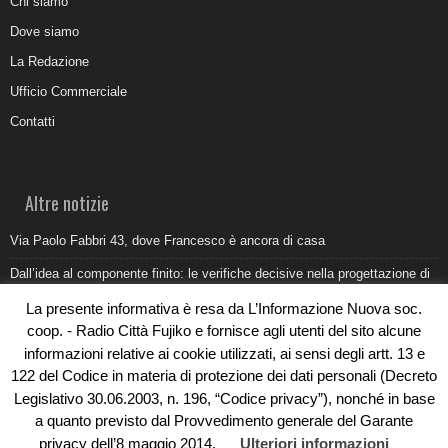
Chi siamo
Dove siamo
La Redazione
Ufficio Commerciale
Contatti
Altre notizie
Via Paolo Fabbri 43, dove Francesco è ancora di casa
Dall’idea al componente finito: le verifiche decisive nella progettazione di
uno stampo industriale
La presente informativa è resa da L’Informazione Nuova soc.
Belvedere Marittimo e il report ARPACAL 2026 sulla qualità del mare
coop. - Radio Città Fujiko e fornisce agli utenti del sito alcune
informazioni relative ai cookie utilizzati, ai sensi degli artt. 13 e
Come organizzare e allestire una camera ardente per l’ultimo saluto
122 del Codice in materia di protezione dei dati personali (Decreto
Umidità di risalita in casa, come riconoscere i segnali veri
Legislativo 30.06.2003, n. 196, “Codice privacy”), nonché in base
a quanto previsto dal Provvedimento generale del Garante
privacy dell’8 maggio 2014.
Ulteriori informazioni