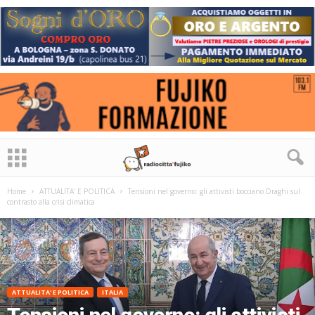
Home
ATTUALITA' E POLITICA
Tensioni nel governo: gli attivisti bocciano Draghi sul
contrasto alla crisi climatica
ATTUALITA' E POLITICA
ITALIA