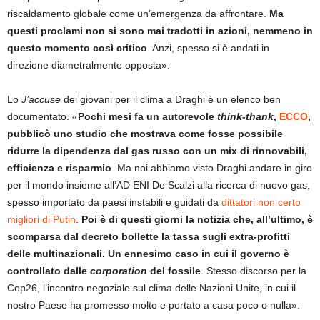
riscaldamento globale come un’emergenza da affrontare.
Ma
questi proclami non si sono mai tradotti in azioni, nemmeno in
questo momento così critico
. Anzi, spesso si è andati in
direzione diametralmente opposta».
Lo
J’accuse
dei giovani per il clima a Draghi è un elenco ben
documentato. «
Pochi mesi fa un autorevole
think-thank
,
ECCO
,
pubblicò uno studio che mostrava come fosse possibile
ridurre la dipendenza dal gas russo con un mix di rinnovabili,
efficienza e risparmio
. Ma noi abbiamo visto Draghi andare in giro
per il mondo insieme all’AD ENI De Scalzi alla ricerca di nuovo gas,
spesso importato da paesi instabili e guidati da
dittatori non certo
migliori di Putin
.
Poi è di questi giorni la notizia che, all’ultimo, è
scomparsa dal decreto bollette la tassa sugli extra-profitti
delle multinazionali. Un ennesimo caso in cui il governo è
controllato dalle
corporation
del fossile
. Stesso discorso per la
Cop26, l’incontro negoziale sul clima delle Nazioni Unite, in cui il
nostro Paese ha promesso molto e portato a casa poco o nulla».