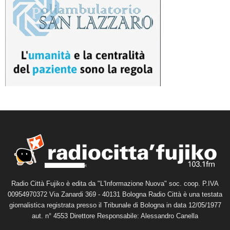
Radio Città Fujiko è edita da "L'Informazione Nuova" soc. coop. P.IVA
00954970372 Via Zanardi 369 - 40131 Bologna Radio Città è una testata
giornalistica registrata presso il Tribunale di Bologna in data 12/05/1977
aut. n° 4553 Direttore Responsabile: Alessandro Canella