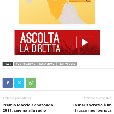
TAGS
COSTITUZIONE
RECENSIONE
TEATRO DUSE
Articolo precedente
Articolo successivo
Premio Maccio Capatonda
La meritocrazia è un
2011, cinema alla radio
trucco neoliberista