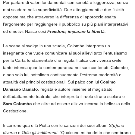
Per parlare di valori fondamentali con serietà e leggerezza, senza
mai scadere nella superficialità. Due atteggiamenti e due fisicità
opposte ma che attraverso la differenza di approccio esalta
l’argomento per raggiungere il pubbblico su più piani interpretativi
ed emotivi. Nasce così
Freedom, imparare la libertà
.
La scena si svolge in una scuola, Colombo interpreta un
insegnante che vuole comunicare ai suoi allievi tutto l’entusiasmo
per la Carta fondamentale che regola l’italica convivenza civile,
tanto intensa quanto contemporanea nei suoi contenuti. Colombo,
e non solo lui, sottolinea continuamente l’estrema modernità e
attualità dei principi costituzionali. Sul palco con lui
Cosimo
Damiano Damato
, regista e autore insieme al magistrato
dell’adattamento teatrale, che interpreta il ruolo di uno scolaro e
Sara Colombo
che oltre ad essere allieva incarna la bellezza della
Costituzione.
Incorrono qua e là Piotta con le canzoni dei suoi album
S(u)ono
diverso
e
Odio gli indifferenti
. “Qualcuno mi ha detto che sembrano