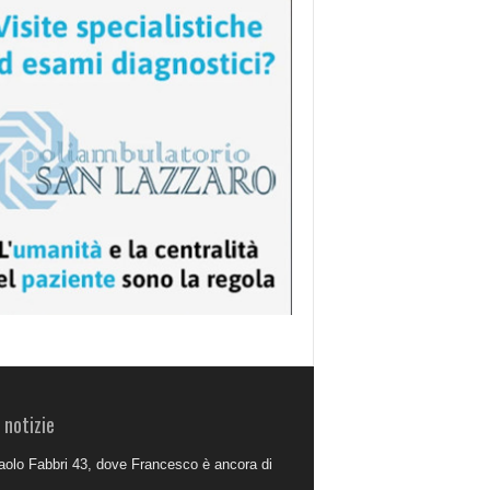
 notizie
aolo Fabbri 43, dove Francesco è ancora di