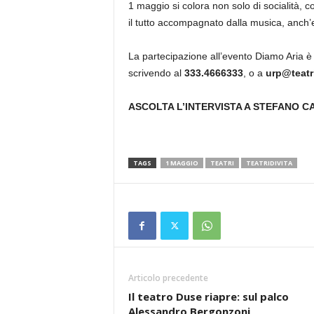
1 maggio si colora non solo di socialità, 
il tutto accompagnato dalla musica, anch’
La partecipazione all’evento Diamo Aria 
scrivendo al
333.4666333
, o a
urp@teatri
ASCOLTA L’INTERVISTA A STEFANO CA
TAGS
1 MAGGIO
TEATRI
TEATRIDIVITA
Articolo precedente
Il teatro Duse riapre: sul palco
Alessandro Bergonzoni