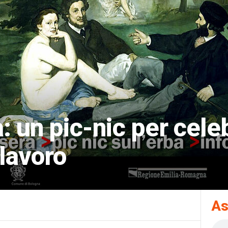
a: un pic-nic per cele
 lavoro
As