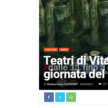
CULTURA
NEWS
Teatri di Vit
giornata del
Di
Redazione Culturale
-
30/04/2021
157