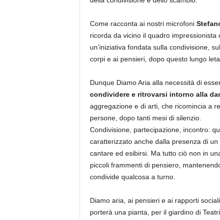
della condivisione e dello scambio.
Come racconta ai nostri microfoni
Stefan
ricorda da vicino il quadro impressionista 
un’iniziativa fondata sulla condivisione, su
corpi e ai pensieri, dopo questo lungo leta
Dunque Diamo Aria alla necessità di esser
condividere e ritrovarsi intorno alla da
aggregazione e di arti, che ricomincia a re
persone, dopo tanti mesi di silenzio.
Condivisione, partecipazione, incontro: que
caratterizzato anche dalla presenza di un
cantare ed esibirsi. Ma tutto ciò non in un
piccoli frammenti di pensiero, mantenendo i
condivide qualcosa a turno.
Diamo aria, ai pensieri e ai rapporti soci
porterà una pianta, per il giardino di Teatri