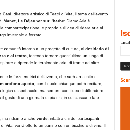
o Casi
, direttore artistico di Teatri di Vita, il tema dell’evento
di
Manet
,
Le Déjeuner sur l’herbe
: Diamo Aria è
lla compartecipazione, e proprio sull’idea di ridare aria ai
Is
rgo invernale e forzato.
Email
e comunità intorno a un progetto di cultura, al
desiderio di
nza e al teatro
, facendo tornare quest’ultimo un luogo di
spirare e riprende letteralmente aria, di fronte ad altre
ste le forze motrici dell’evento, che sarà arricchito e
Scar
microfono aperto
, con il quale chiunque potrà recitare,
a logica di spettacolo, ma sempre con l’idea di diffondere
l gusto di una giornata di pic-nic, in cui ciascuno fa e
ali, ma ridiamo anche
verde
: infatti a chi dei partecipanti
 di Vita, verrà offerto un panino con un bicchiere di vino. Il