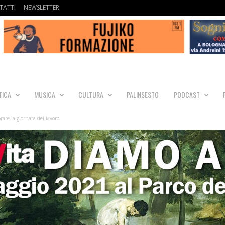
TATTI
NEWSLETTER
TICA
MUSICA
CULTURA
PALINSESTO
PODCAST
brare la giornata del lavoro