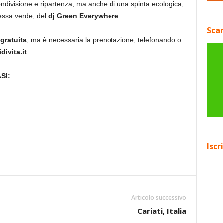
condivisione e ripartenza, ma anche di una spinta ecologica;
essa verde, del
dj Green Everywhere
.
Scar
è
gratuita
, ma è necessaria la prenotazione, telefonando o
divita.it
.
SI:
Iscr
Articolo successivo
Cariati, Italia