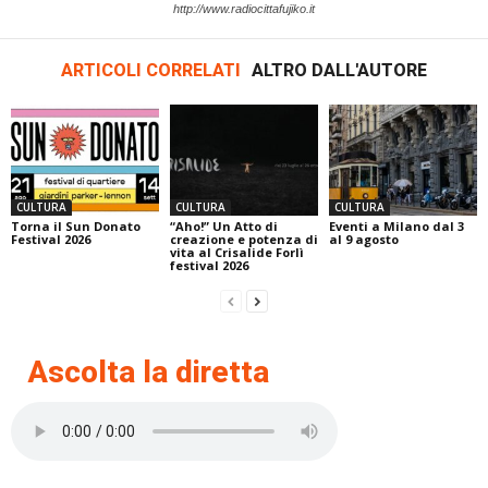
http://www.radiocittafujiko.it
ARTICOLI CORRELATI
ALTRO DALL'AUTORE
CULTURA
CULTURA
CULTURA
Torna il Sun Donato
“Aho!” Un Atto di
Eventi a Milano dal 3
Festival 2026
creazione e potenza di
al 9 agosto
vita al Crisalide Forlì
festival 2026
Ascolta la diretta