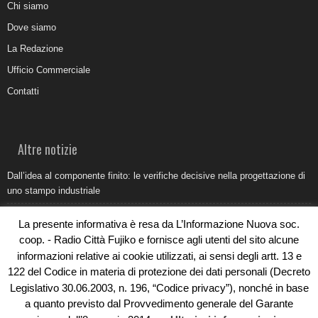
Chi siamo
Dove siamo
La Redazione
Ufficio Commerciale
Contatti
Altre notizie
Dall’idea al componente finito: le verifiche decisive nella progettazione di
uno stampo industriale
Belvedere Marittimo e il report ARPACAL 2026 sulla qualità del mare
La presente informativa è resa da L’Informazione Nuova soc.
Come organizzare e allestire una camera ardente per l’ultimo saluto
coop. - Radio Città Fujiko e fornisce agli utenti del sito alcune
informazioni relative ai cookie utilizzati, ai sensi degli artt. 13 e
Umidità di risalita in casa, come riconoscere i segnali veri
122 del Codice in materia di protezione dei dati personali (Decreto
Torna il Sun Donato Festival 2026
Legislativo 30.06.2003, n. 196, “Codice privacy”), nonché in base
a quanto previsto dal Provvedimento generale del Garante