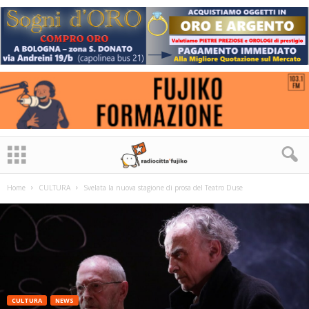
Home
CULTURA
Svelata la nuova stagione di prosa del Teatro Duse
CULTURA
NEWS