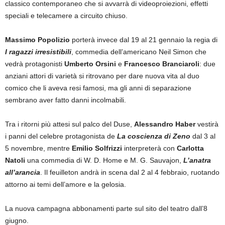
classico contemporaneo che si avvarrà di videoproiezioni, effetti
speciali e telecamere a circuito chiuso.
Massimo Popolizio
porterà invece dal 19 al 21 gennaio la regia di
I ragazzi irresistibili
, commedia dell’americano Neil Simon che
vedrà protagonisti
Umberto Orsini
e
Francesco Branciaroli
: due
anziani attori di varietà si ritrovano per dare nuova vita al duo
comico che li aveva resi famosi, ma gli anni di separazione
sembrano aver fatto danni incolmabili.
Tra i ritorni più attesi sul palco del Duse,
Alessandro Haber
vestirà
i panni del celebre protagonista de
La coscienza di Zeno
dal 3 al
5 novembre, mentre
Emilio Solfrizzi
interpreterà con
Carlotta
Natoli
una commedia di W. D. Home e M. G. Sauvajon,
L’anatra
all’arancia
. Il feuilleton andrà in scena dal 2 al 4 febbraio, ruotando
attorno ai temi dell’amore e la gelosia.
La nuova campagna abbonamenti parte sul sito del teatro dall’8
giugno.