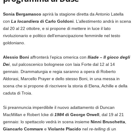
Sonia Bergamasco
aprirà la stagione diretta da Antonio Latella
con
La locandiera
di Carlo Goldoni
. L’allestimento andrà in scena
dal 20 al 22 ottobre, e si propone di mettere in luce il lato
rivoluzionario e politico dell’emancipazione femminile nel testo
goldoniano.
Alessio Boni
affronterà l’epica omerica con
Iliade – Il gioco degli
Dei
, sul palcoscenico bolognese con Iaia Forte dal 12 al 14
gennaio. Drammaturgia e regia saranno a opera di Roberto
Aldorasi, Marcello Prayer e dello stesso Boni, in una messa in
scena che si propone di riscrivere la storia di Elena, Achille e della
caduta di Troia.
Si preannuncia imperdibile il nuovo adattamento di Duncan
MacMillan e Robert Icke di
1984
di George Orwell
, dal 19 al 21
gennaio: lo spettacolo vedrà in scena insieme
Ninni Bruschetta
,
Giancarlo Commare
e
Violante Placido
nel
re-telling
di un