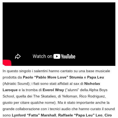
In questo singolo i salentini hanno cantato su una base musicale
prodotta da
Paolo “Pablo More Love” Strumia
e
Papa Leu
(Adriatic Sound); i fiati sono stati affidati al sax di
Nicholas
Laroque
e la tromba di
Everol Wray
(“alunni” della Alpha Boys
School, quella dei The Skatalies, di Yelloman, Rico Rodriguez,
giusto per citare qualche nome). Ma è stato importante anche la
grande collaborazione con i tecnici audio che hanno curato il sound
sono
Lynford “Fatta” Marshall
,
Raffaele “Papa Leu” Leo
,
Ciro