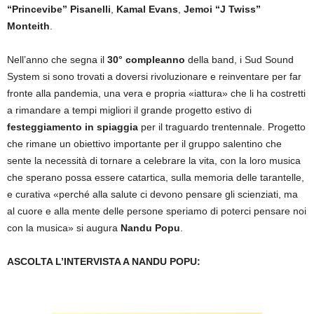
“Princevibe” Pisanelli
,
Kamal
Evans
,
Jemoi “J Twiss”
Monteith
.
Nell’anno che segna il
30° compleanno
della band, i Sud Sound
System si sono trovati a doversi rivoluzionare e reinventare per far
fronte alla pandemia, una vera e propria «iattura» che li ha costretti
a rimandare a tempi migliori il grande progetto estivo di
festeggiamento in
spiaggia
per il traguardo trentennale. Progetto
che rimane un obiettivo importante per il gruppo salentino che
sente la necessità di tornare a celebrare la vita, con la loro musica
che sperano possa essere catartica, sulla memoria delle tarantelle,
e curativa «perché alla salute ci devono pensare gli scienziati, ma
al cuore e alla mente delle persone speriamo di poterci pensare noi
con la musica» si augura
Nandu
Popu
.
ASCOLTA L’INTERVISTA A NANDU POPU: