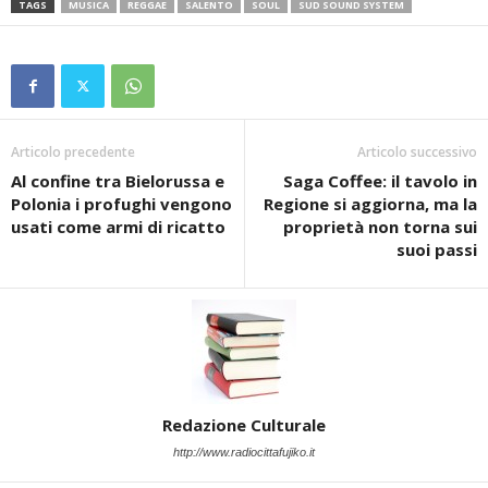
TAGS
MUSICA
REGGAE
SALENTO
SOUL
SUD SOUND SYSTEM
Articolo precedente
Articolo successivo
Al confine tra Bielorussa e
Saga Coffee: il tavolo in
Polonia i profughi vengono
Regione si aggiorna, ma la
usati come armi di ricatto
proprietà non torna sui
suoi passi
Redazione Culturale
http://www.radiocittafujiko.it