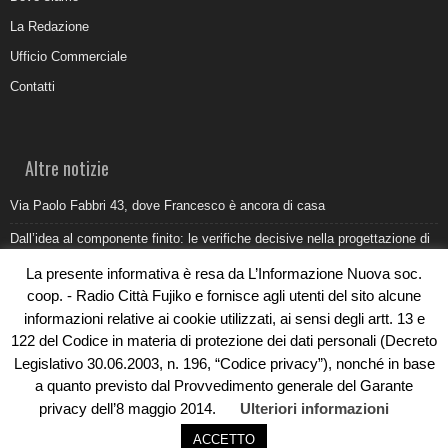
La Redazione
Ufficio Commerciale
Contatti
Altre notizie
Via Paolo Fabbri 43, dove Francesco è ancora di casa
Dall’idea al componente finito: le verifiche decisive nella progettazione di
uno stampo industriale
La presente informativa è resa da L’Informazione Nuova soc.
Belvedere Marittimo e il report ARPACAL 2026 sulla qualità del mare
coop. - Radio Città Fujiko e fornisce agli utenti del sito alcune
informazioni relative ai cookie utilizzati, ai sensi degli artt. 13 e
Come organizzare e allestire una camera ardente per l’ultimo saluto
122 del Codice in materia di protezione dei dati personali (Decreto
Umidità di risalita in casa, come riconoscere i segnali veri
Legislativo 30.06.2003, n. 196, “Codice privacy”), nonché in base
a quanto previsto dal Provvedimento generale del Garante
privacy dell’8 maggio 2014.
Ulteriori informazioni
ACCETTO
© Copyright 2019 - Rivoluzioni Digitali