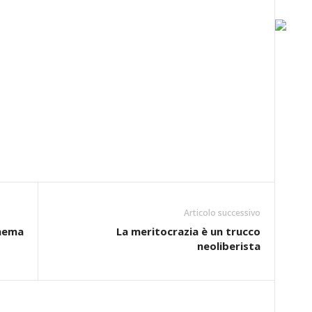
Articolo successivo
inema
La meritocrazia è un trucco
neoliberista