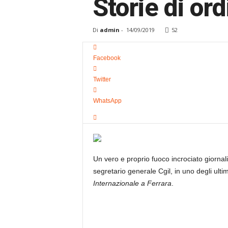
Storie di ord
i
k
o
Di
admin
-
14/09/2019
52
Facebook
Twitter
WhatsApp
Un vero e proprio fuoco incrociato giornali
segretario generale Cgil, in uno degli ult
Internazionale a Ferrara
.