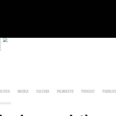
OLITICA
MUSICA
CULTURA
PALINSESTO
PODCAST
PUBBLICI
precarietà