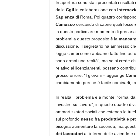
In apertura sono stati presentati i risultati 
dalla
Cgil
in collaborazione con
Internazi
Sapienza
di Roma. Poi quattro corrispond
Camusso
cercando di capire quali fossero
in questo particolare momento di precaria
problemi a questo proposito è la
mancanz
discussione. Il segretario ha ammesso che
legge cambi come abbiamo fatto fino ad ora
sono ormai una realtà”, ma se si crede che 
relativo ai licenziamenti, possano contribuir
grosso errore. “I giovani – aggiunge
Cam
cambiamento perché è facile nominarli, mol
In realtà il problema è a monte: “ormai d
investire sul lavoro”, in questo quadro dive
ammortizzatori sociali che estenda le tu
sul profondo
nesso
fra
produttività
e
pr
bisogna aumentare la seconda, ma questa 
dei lavoratori
all’interno delle aziende e 