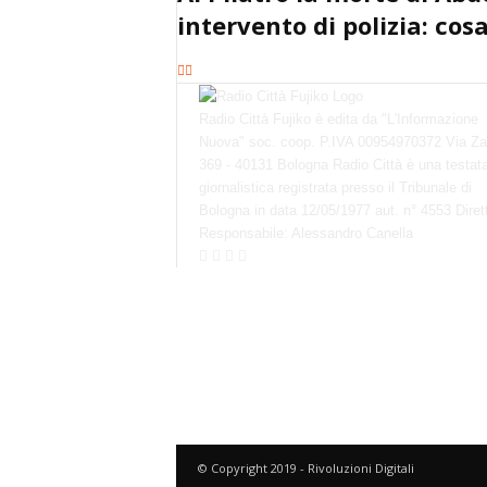
intervento di polizia: co
Radio Città Fujiko è edita da "L'Informazione
Nuova" soc. coop. P.IVA 00954970372 Via Za
369 - 40131 Bologna Radio Città è una testat
giornalistica registrata presso il Tribunale di
Bologna in data 12/05/1977 aut. n° 4553 Diret
Responsabile: Alessandro Canella
© Copyright 2019 - Rivoluzioni Digitali