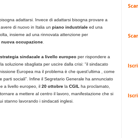
Scar
bisogna adattarsi. Invece di adattarsi bisogna provare a
avere di nuovo in Italia un
piano industriale
ed una
volta, insieme ad una rinnovata attenzione per
Scar
e
nuova occupazione
.
strategia sindacale a livello europeo
per rispondere a
 soluzione sbagliata per uscire dalla crisi: “il sindacato
Iscr
missione Europea ma il problema è che quest’ultima , come
e parti sociali”. Infine il Segretario Generale ha annunciato
e a livello europeo, il
20 ottobre
la
CGIL
ha proclamato,
tornare a mettere al centro il lavoro, manifestazione che si
Iscr
i stanno lavorando i sindacati inglesi.