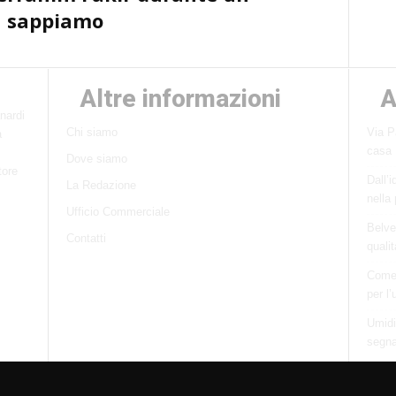
sa sappiamo
Altre informazioni
A
nardi
Chi siamo
Via P
a
casa
Dove siamo
tore
Dall’i
La Redazione
nella
Ufficio Commerciale
Belve
Contatti
quali
Come 
per l’
Umidi
segnal