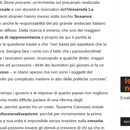
di
Storie precarie
, un’inchiesta sul precariato realizzata
onale
e con docenti e ricercatori dell’
Università La
enti stranieri hanno messo sotto torchio
Susanna
 anche le responsabilità del più grande sindacato italiano
to diffuso. Dalla ricerca è emerso che uno dei maggiori
a di rappresentanza
e proprio da qui è partita la
 la questione esiste e che “non basta più aspettare che la
, bisogna fare i conti con il fatto che i parasubordinati
i lavoratori senior, rinunciando a qualche diritto, magari
e ad accrescere i diritti dei lavoratori più giovani si fa un
usso
– si citano spesso ma non sono i soggetti del
I
to più complicato mettere in atto delle politiche concrete”.
n
a tempo i governi e le imprese di questo paese non vogliono
Email
nta molto difficile parlare di una riforma degli
tele, perché questo ha un costo. Susanna Camusso insiste
ofessionalizzazione
, perché per incrementare la prima
a sua volta è impossibile senza investire sulla
crescita
quali possono essere gli stimoli a crescere di chi sa che in