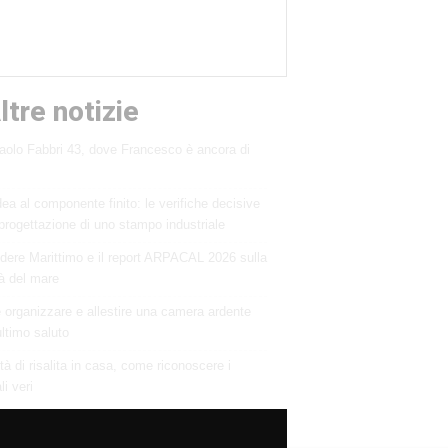
ltre notizie
aolo Fabbri 43, dove Francesco è ancora di
dea al componente finito: le verifiche decisive
 progettazione di uno stampo industriale
dere Marittimo e il report ARPACAL 2026 sulla
tà del mare
organizzare e allestire una camera ardente
ultimo saluto
tà di risalita in casa, come riconoscere i
i veri