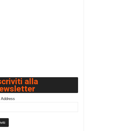
scriviti alla
ewsletter
 Address