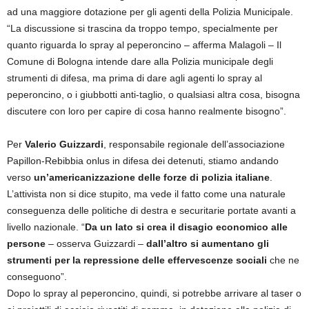
ad una maggiore dotazione per gli agenti della Polizia Municipale.
“La discussione si trascina da troppo tempo, specialmente per
quanto riguarda lo spray al peperoncino – afferma Malagoli – Il
Comune di Bologna intende dare alla Polizia municipale degli
strumenti di difesa, ma prima di dare agli agenti lo spray al
peperoncino, o i giubbotti anti-taglio, o qualsiasi altra cosa, bisogna
discutere con loro per capire di cosa hanno realmente bisogno”.
Per
Valerio Guizzardi
, responsabile regionale dell’associazione
Papillon-Rebibbia onlus in difesa dei detenuti, stiamo andando
verso
un’americanizzazione delle forze di polizia italiane
.
L’attivista non si dice stupito, ma vede il fatto come una naturale
conseguenza delle politiche di destra e securitarie portate avanti a
livello nazionale. “
Da un lato si crea il disagio economico alle
persone
– osserva Guizzardi –
dall’altro si aumentano gli
strumenti per la repressione delle effervescenze sociali
che ne
conseguono”.
Dopo lo spray al peperoncino, quindi, si potrebbe arrivare al taser o