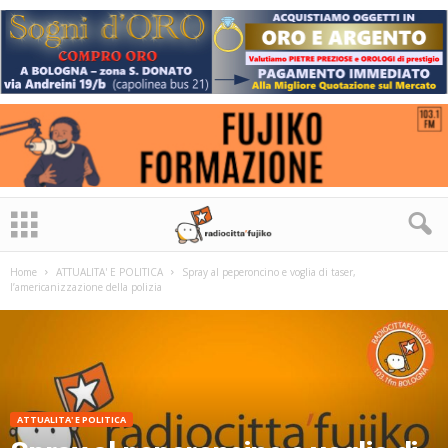
Home
ATTUALITA' E POLITICA
Spray al peperoncino e voglia di taser,
l’americanizzazione della polizia
ATTUALITA' E POLITICA