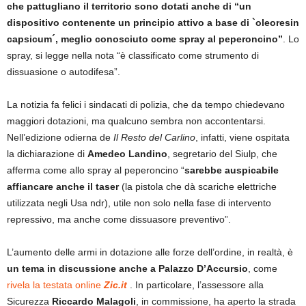
che pattugliano il territorio sono dotati anche di “un
dispositivo contenente un principio attivo a base di `oleoresin
capsicum´, meglio conosciuto come spray al peperoncino”
. Lo
spray, si legge nella nota “è classificato come strumento di
dissuasione o autodifesa”.
La notizia fa felici i sindacati di polizia, che da tempo chiedevano
maggiori dotazioni, ma qualcuno sembra non accontentarsi.
Nell’edizione odierna de
Il Resto del Carlino
, infatti, viene ospitata
la dichiarazione di
Amedeo Landino
, segretario del Siulp, che
afferma come allo spray al peperoncino “
sarebbe auspicabile
affiancare anche il taser
(la pistola che dà scariche elettriche
utilizzata negli Usa ndr), utile non solo nella fase di intervento
repressivo, ma anche come dissuasore preventivo”.
L’aumento delle armi in dotazione alle forze dell’ordine, in realtà, è
un tema in discussione anche a Palazzo D’Accursio
, come
rivela la testata online
Zic.it
. In particolare, l’assessore alla
Sicurezza
Riccardo Malagoli
, in commissione, ha aperto la strada