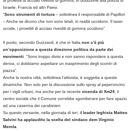
ai proiettili di acciaio rivestiti di gomma, in dotazione alla polizia di
Israele, Francia ed altri Paesi.
“
Sono strumenti di tortura
– sottolinea il responsabile di Papillon
– Anche se dicono che non sono letali, in realtà uccidono. Il taser
uccide, i proiettili di acciaio rivestiti di gomma uccidono”.
Il punto, secondo Guizzardi, è che in Italia
non c’è più
un’opposizione a questa direzione politica da parte dei
movimenti
. “Sono troppo divisi e non sanno rispondere a questa
deriva, ci dobbiamo aspettare un inasprimento degli scontri di
piazza”.
Anche la nostra città, sottolinea l’attivista, è soggetta a queste
dinamiche. Non solo per la discussione sullo spray al peperoncino
per i vigili urbani, ma anche per la recente
vicenda di Xm24
, il
centro sociale che il Comune vorrebbe sgomberare per fare spazio
ad una caserma dei carabinieri.
Su questo versante, nella giornata di ieri, i
l leader leghista Matteo
Salvini ha applaudito la scelta del sindaco dem Virginio
Merola
.