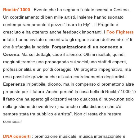
Rockin’ 1000
. Evento che ha segnato l’estate scorsa a Cesena.
Un coordinamento di ben mille artisti. Insieme hanno suonato
contemporaneamente il pezzo “Learn to Fly” . Il Progetto è
cresciuto e ha ottenuto anche feedback importanti. I
Foo Fighters
infatti hanno invitato e incontrato gli organizzatori dell’evento. E’ lì
che è sfuggita la notizia:
l’organizzazione di un concerto a
Cesena
. Ma sui dettagli, cade il silenzio. Ottimi risultati, quindi,
raggiunti tramite una propaganda sui social,uno staff di esperti,
professionalità e un po’ di coraggio. Un progetto impegnativo, ma
reso possibile grazie anche all’auto-coordinamento degli artisti.
Esperienza irripetibile, dicono, ma in compenso ci promettono altre
proposte per il futuro. Anche perchè la cosa bella di RockIn’ 1000 “è
il fatto che ha aperto gli orizzonti verso qualcosa di nuovo,non solo
nella gestione di eventi live ,ma anche nella distanza che c’è
sempre stata tra pubblico e artista”. Non ci resta che restare
connessi!
DNA concerti
: promozione musicale, musica internazionale e