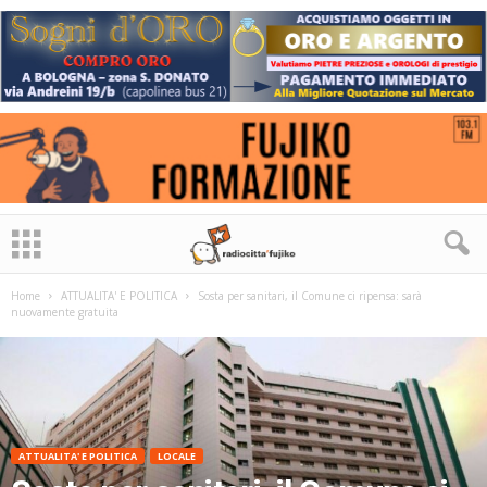
Home
ATTUALITA' E POLITICA
Sosta per sanitari, il Comune ci ripensa: sarà
nuovamente gratuita
ATTUALITA' E POLITICA
LOCALE