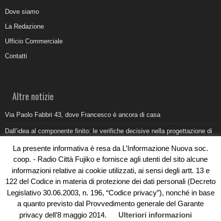
Dove siamo
La Redazione
Ufficio Commerciale
Contatti
Altre notizie
Via Paolo Fabbri 43, dove Francesco è ancora di casa
Dall’idea al componente finito: le verifiche decisive nella progettazione di
uno stampo industriale
La presente informativa è resa da L’Informazione Nuova soc.
Belvedere Marittimo e il report ARPACAL 2026 sulla qualità del mare
coop. - Radio Città Fujiko e fornisce agli utenti del sito alcune
informazioni relative ai cookie utilizzati, ai sensi degli artt. 13 e
Come organizzare e allestire una camera ardente per l’ultimo saluto
122 del Codice in materia di protezione dei dati personali (Decreto
Umidità di risalita in casa, come riconoscere i segnali veri
Legislativo 30.06.2003, n. 196, “Codice privacy”), nonché in base
a quanto previsto dal Provvedimento generale del Garante
privacy dell’8 maggio 2014.
Ulteriori informazioni