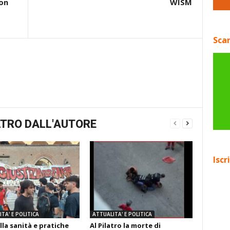
 on
WISM
Scar
TRO DALL'AUTORE
Iscr
TA' E POLITICA
ATTUALITA' E POLITICA
lla sanità e pratiche
Al Pilatro la morte di