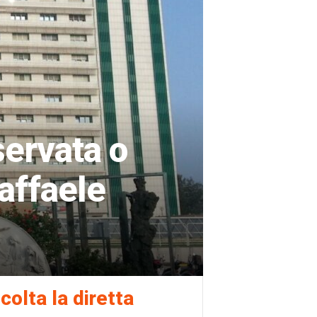
servata o
Raffaele
colta la diretta