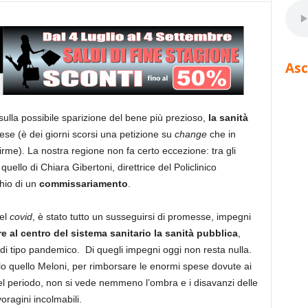
Asc
sulla possibile sparizione del bene più prezioso,
la sanità
ese (è dei giorni scorsi una petizione su
change
che in
irme). La nostra regione non fa certo eccezione: tra gli
quello di Chiara Gibertoni, direttrice del Policlinico
chio di un
commissariamento
.
del
covid
, è stato tutto un susseguirsi di promesse, impegni
re al centro del sistema sanitario la sanità pubblica
,
 di tipo pandemico. Di quegli impegni oggi non resta nulla.
lo quello Meloni, per rimborsare le enormi spese dovute ai
uel periodo, non si vede nemmeno l’ombra e i disavanzi delle
oragini incolmabili.