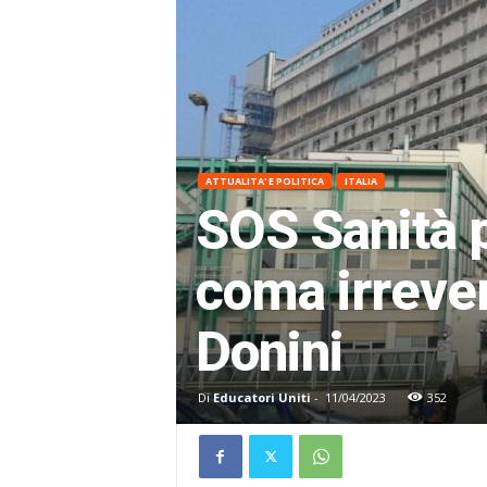
ATTUALITA' E POLITICA
ITALIA
SOS Sanità p
coma irrever
Donini
Di
Educatori Uniti
-
11/04/2023
352