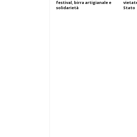
festival, birra artigianale e
vietate
solidarietà
Stato