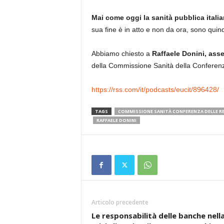
Mai come oggi la sanità pubblica italia
sua fine è in atto e non da ora, sono quin
Abbiamo chiesto a
Raffaele Donini, ass
della Commissione Sanità della Conferenz
https://rss.com/it/podcasts/eucit/896428/
TAGS
COMMISSIONE SANITÀ CONFERENZA DELLE R
RAFFAELE DONINI
Articolo precedente
Le responsabilità delle banche nell