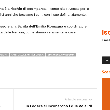
na è a rischio di scomparsa.
Il conto alla rovescia per la
dici anni che facciamo i conti con il suo definanziamento.
essore alla Sanità dell’Emilia Romagna
e coordinatore
Is
a delle Regioni, come stanno veramente le cose.
Email
EGIONI
CRISI DELLA SANITÀ PUBBLIC
EMERGENZA PANDEMIA
Scar
Articolo successivo
a
In Federe si incontrano i due volti di