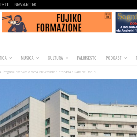
TATTI
NEWSLETTER
TICA
MUSICA
CULTURA
PALINSESTO
PODCAST
 Prognosi riservata o coma irreversibile? Intervista a Raffaele Donini