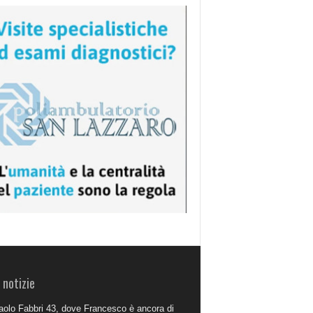
 notizie
aolo Fabbri 43, dove Francesco è ancora di