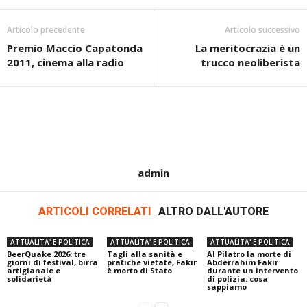
Articolo precedente
Articolo successivo
Premio Maccio Capatonda
La meritocrazia è un
2011, cinema alla radio
trucco neoliberista
admin
ARTICOLI CORRELATI
ALTRO DALL'AUTORE
ATTUALITA' E POLITICA
ATTUALITA' E POLITICA
ATTUALITA' E POLITICA
BeerQuake 2026: tre
Tagli alla sanità e
Al Pilatro la morte di
giorni di festival, birra
pratiche vietate, Fakir
Abderrahim Fakir
artigianale e
è morto di Stato
durante un intervento
solidarietà
di polizia: cosa
sappiamo